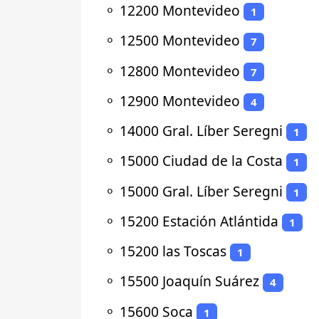
⚬
12200 Montevideo
1
⚬
12500 Montevideo
7
⚬
12800 Montevideo
7
⚬
12900 Montevideo
4
⚬
14000 Gral. Líber Seregni
1
⚬
15000 Ciudad de la Costa
1
⚬
15000 Gral. Líber Seregni
1
⚬
15200 Estación Atlántida
1
⚬
15200 las Toscas
1
⚬
15500 Joaquín Suárez
4
⚬
15600 Soca
1