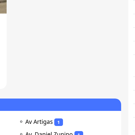
⚬
Av Artigas
1
⚬
Av. Daniel Zunino
1