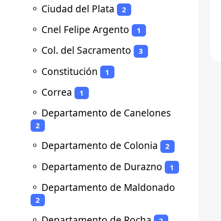
⚬
Ciudad del Plata
2
⚬
Cnel Felipe Argento
1
⚬
Col. del Sacramento
3
⚬
Constitución
1
⚬
Correa
1
⚬
Departamento de Canelones
2
⚬
Departamento de Colonia
2
⚬
Departamento de Durazno
1
⚬
Departamento de Maldonado
2
⚬
Departamento de Rocha
2