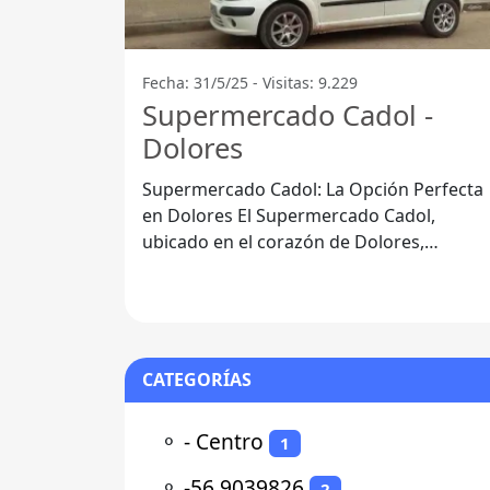
Fecha: 31/5/25 - Visitas: 9.229
Supermercado Cadol -
Dolores
Supermercado Cadol: La Opción Perfecta
en Dolores El Supermercado Cadol,
ubicado en el corazón de Dolores,
Departamento de Soriano, se ha
convertido en un
CATEGORÍAS
⚬
- Centro
1
⚬
-56.9039826
2