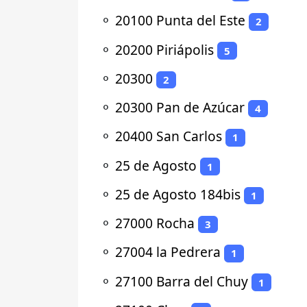
⚬
20100 Punta del Este
2
⚬
20200 Piriápolis
5
⚬
20300
2
⚬
20300 Pan de Azúcar
4
⚬
20400 San Carlos
1
⚬
25 de Agosto
1
⚬
25 de Agosto 184bis
1
⚬
27000 Rocha
3
⚬
27004 la Pedrera
1
⚬
27100 Barra del Chuy
1