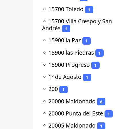
⚬
15700 Toledo
1
⚬
15700 Villa Crespo y San
Andrés
1
⚬
15900 la Paz
1
⚬
15900 las Piedras
1
⚬
15900 Progreso
1
⚬
1º de Agosto
1
⚬
200
1
⚬
20000 Maldonado
6
⚬
20000 Punta del Este
1
⚬
20005 Maldonado
1