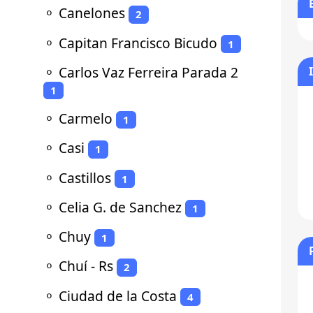
⚬
Canelones
2
⚬
Capitan Francisco Bicudo
1
⚬
Carlos Vaz Ferreira Parada 2
1
⚬
Carmelo
1
⚬
Casi
1
⚬
Castillos
1
⚬
Celia G. de Sanchez
1
⚬
Chuy
1
⚬
Chuí - Rs
2
⚬
Ciudad de la Costa
4