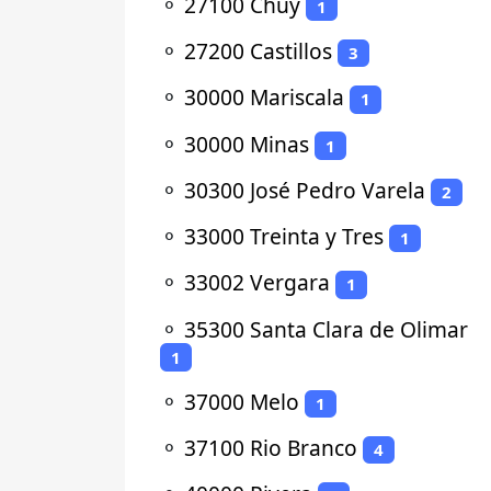
⚬
27100 Chuy
1
⚬
27200 Castillos
3
⚬
30000 Mariscala
1
⚬
30000 Minas
1
⚬
30300 José Pedro Varela
2
⚬
33000 Treinta y Tres
1
⚬
33002 Vergara
1
⚬
35300 Santa Clara de Olimar
1
⚬
37000 Melo
1
⚬
37100 Rio Branco
4