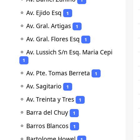
⚬
Av. Ejido Esq
1
⚬
Av. Gral. Artigas
1
⚬
Av. Gral. Flores Esq
1
⚬
Av. Lussich S/n Esq. Maria Cepi
1
⚬
Av. Pte. Tomas Berreta
1
⚬
Av. Sagitario
1
⚬
Av. Treinta y Tres
1
⚬
Barra del Chuy
1
⚬
Barros Blancos
1
⚬
Bartolome Howel
1