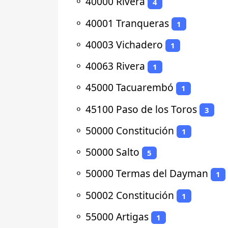
⚬
40000 Rivera
4
⚬
40001 Tranqueras
1
⚬
40003 Vichadero
1
⚬
40063 Rivera
1
⚬
45000 Tacuarembó
1
⚬
45100 Paso de los Toros
3
⚬
50000 Constitución
1
⚬
50000 Salto
5
⚬
50000 Termas del Dayman
1
⚬
50002 Constitución
1
⚬
55000 Artigas
1