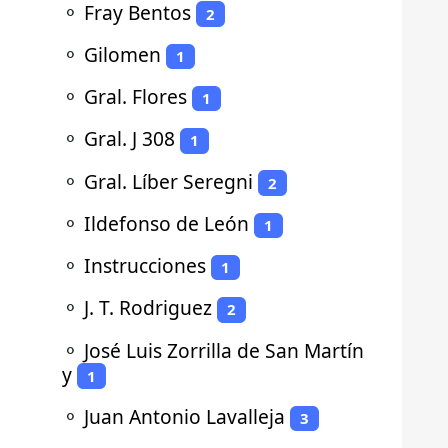
⚬
Fray Bentos
2
⚬
Gilomen
1
⚬
Gral. Flores
1
⚬
Gral. J 308
1
⚬
Gral. Líber Seregni
2
⚬
Ildefonso de León
1
⚬
Instrucciones
1
⚬
J. T. Rodriguez
2
⚬
José Luis Zorrilla de San Martín
y
1
⚬
Juan Antonio Lavalleja
3