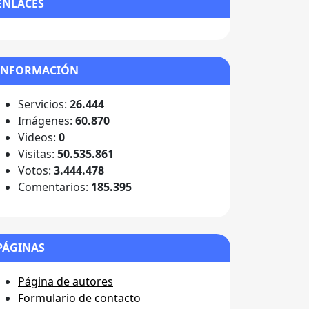
ENLACES
INFORMACIÓN
Servicios:
26.444
Imágenes:
60.870
Videos:
0
Visitas:
50.535.861
Votos:
3.444.478
Comentarios:
185.395
PÁGINAS
Página de autores
Formulario de contacto