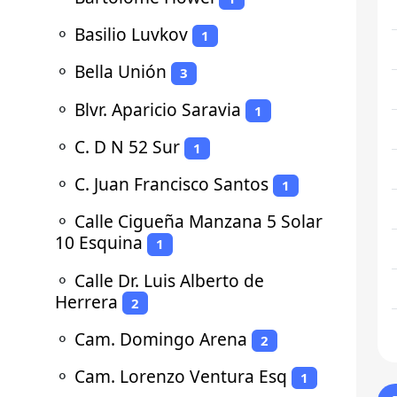
⚬
Basilio Luvkov
1
⚬
Bella Unión
3
⚬
Blvr. Aparicio Saravia
1
⚬
C. D N 52 Sur
1
⚬
C. Juan Francisco Santos
1
⚬
Calle Cigueña Manzana 5 Solar
10 Esquina
1
⚬
Calle Dr. Luis Alberto de
Herrera
2
⚬
Cam. Domingo Arena
2
⚬
Cam. Lorenzo Ventura Esq
1