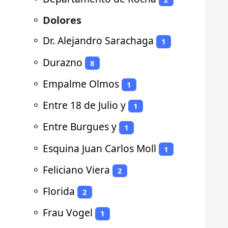
⚬
Dolores
⚬
Dr. Alejandro Sarachaga
1
⚬
Durazno
8
⚬
Empalme Olmos
1
⚬
Entre 18 de Julio y
1
⚬
Entre Burgues y
1
⚬
Esquina Juan Carlos Moll
1
⚬
Feliciano Viera
2
⚬
Florida
2
⚬
Frau Vogel
1