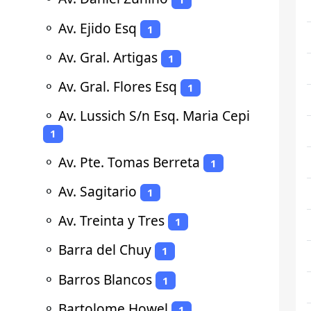
⚬
Av. Ejido Esq
1
⚬
Av. Gral. Artigas
1
⚬
Av. Gral. Flores Esq
1
⚬
Av. Lussich S/n Esq. Maria Cepi
1
⚬
Av. Pte. Tomas Berreta
1
⚬
Av. Sagitario
1
⚬
Av. Treinta y Tres
1
⚬
Barra del Chuy
1
⚬
Barros Blancos
1
⚬
Bartolome Howel
1