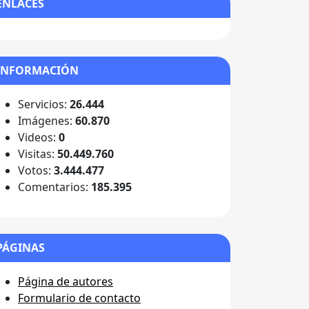
ENLACES
INFORMACIÓN
Servicios:
26.444
Imágenes:
60.870
Videos:
0
Visitas:
50.449.760
Votos:
3.444.477
Comentarios:
185.395
PÁGINAS
Página de autores
Formulario de contacto