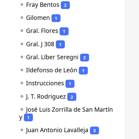
⚬
Fray Bentos
2
⚬
Gilomen
1
⚬
Gral. Flores
1
⚬
Gral. J 308
1
⚬
Gral. Líber Seregni
2
⚬
Ildefonso de León
1
⚬
Instrucciones
1
⚬
J. T. Rodriguez
2
⚬
José Luis Zorrilla de San Martín
y
1
⚬
Juan Antonio Lavalleja
3