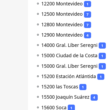
⚬
12200 Montevideo
1
⚬
12500 Montevideo
7
⚬
12800 Montevideo
7
⚬
12900 Montevideo
4
⚬
14000 Gral. Líber Seregni
1
⚬
15000 Ciudad de la Costa
1
⚬
15000 Gral. Líber Seregni
1
⚬
15200 Estación Atlántida
1
⚬
15200 las Toscas
1
⚬
15500 Joaquín Suárez
4
⚬
15600 Soca
1