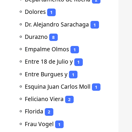
⚬
Dolores
1
⚬
Dr. Alejandro Sarachaga
1
⚬
Durazno
8
⚬
Empalme Olmos
1
⚬
Entre 18 de Julio y
1
⚬
Entre Burgues y
1
⚬
Esquina Juan Carlos Moll
1
⚬
Feliciano Viera
2
⚬
Florida
2
⚬
Frau Vogel
1