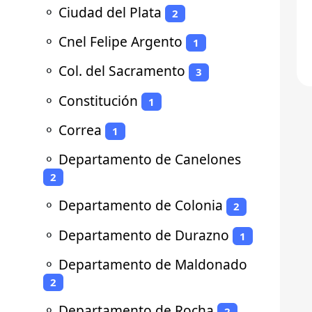
⚬
Ciudad del Plata
2
⚬
Cnel Felipe Argento
1
⚬
Col. del Sacramento
3
⚬
Constitución
1
⚬
Correa
1
⚬
Departamento de Canelones
2
⚬
Departamento de Colonia
2
⚬
Departamento de Durazno
1
⚬
Departamento de Maldonado
2
⚬
Departamento de Rocha
2