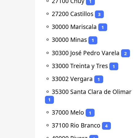
⚬
27100 Chuy
1
⚬
27200 Castillos
3
⚬
30000 Mariscala
1
⚬
30000 Minas
1
⚬
30300 José Pedro Varela
2
⚬
33000 Treinta y Tres
1
⚬
33002 Vergara
1
⚬
35300 Santa Clara de Olimar
1
⚬
37000 Melo
1
⚬
37100 Rio Branco
4