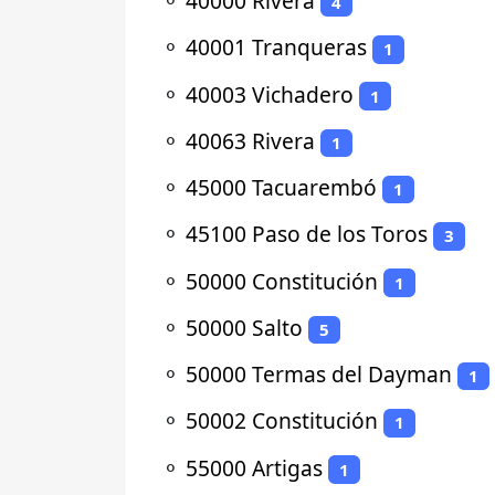
⚬
40000 Rivera
4
⚬
40001 Tranqueras
1
⚬
40003 Vichadero
1
⚬
40063 Rivera
1
⚬
45000 Tacuarembó
1
⚬
45100 Paso de los Toros
3
⚬
50000 Constitución
1
⚬
50000 Salto
5
⚬
50000 Termas del Dayman
1
⚬
50002 Constitución
1
⚬
55000 Artigas
1