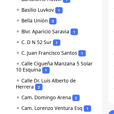
⚬
Basilio Luvkov
1
⚬
Bella Unión
3
⚬
Blvr. Aparicio Saravia
1
⚬
C. D N 52 Sur
1
⚬
C. Juan Francisco Santos
1
⚬
Calle Cigueña Manzana 5 Solar
10 Esquina
1
⚬
Calle Dr. Luis Alberto de
Herrera
2
⚬
Cam. Domingo Arena
2
⚬
Cam. Lorenzo Ventura Esq
1