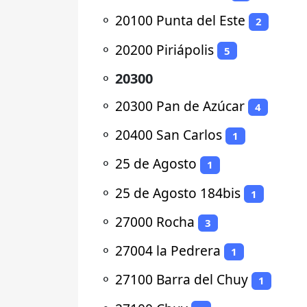
⚬
20100 Punta del Este
2
⚬
20200 Piriápolis
5
⚬
20300
⚬
20300 Pan de Azúcar
4
⚬
20400 San Carlos
1
⚬
25 de Agosto
1
⚬
25 de Agosto 184bis
1
⚬
27000 Rocha
3
⚬
27004 la Pedrera
1
⚬
27100 Barra del Chuy
1