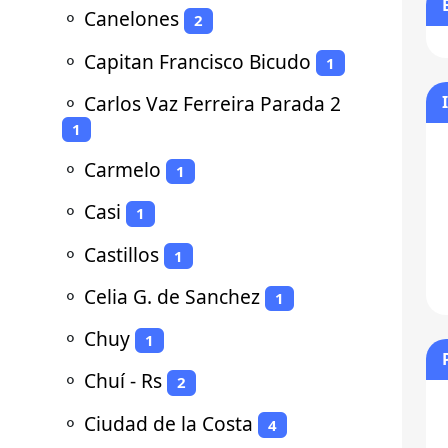
⚬
Canelones
2
⚬
Capitan Francisco Bicudo
1
⚬
Carlos Vaz Ferreira Parada 2
1
⚬
Carmelo
1
⚬
Casi
1
⚬
Castillos
1
⚬
Celia G. de Sanchez
1
⚬
Chuy
1
⚬
Chuí - Rs
2
⚬
Ciudad de la Costa
4