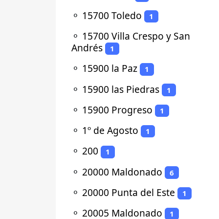
⚬
15700 Toledo
1
⚬
15700 Villa Crespo y San
Andrés
1
⚬
15900 la Paz
1
⚬
15900 las Piedras
1
⚬
15900 Progreso
1
⚬
1º de Agosto
1
⚬
200
1
⚬
20000 Maldonado
6
⚬
20000 Punta del Este
1
⚬
20005 Maldonado
1