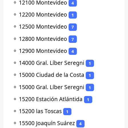
⚬
12100 Montevideo
4
⚬
12200 Montevideo
1
⚬
12500 Montevideo
7
⚬
12800 Montevideo
7
⚬
12900 Montevideo
4
⚬
14000 Gral. Líber Seregni
1
⚬
15000 Ciudad de la Costa
1
⚬
15000 Gral. Líber Seregni
1
⚬
15200 Estación Atlántida
1
⚬
15200 las Toscas
1
⚬
15500 Joaquín Suárez
4