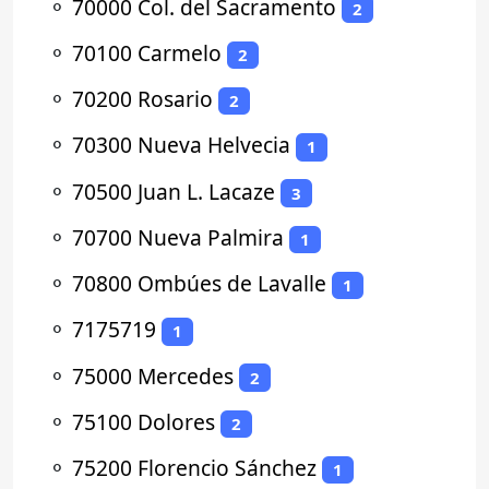
⚬
70000 Col. del Sacramento
2
⚬
70100 Carmelo
2
⚬
70200 Rosario
2
⚬
70300 Nueva Helvecia
1
⚬
70500 Juan L. Lacaze
3
⚬
70700 Nueva Palmira
1
⚬
70800 Ombúes de Lavalle
1
⚬
7175719
1
⚬
75000 Mercedes
2
⚬
75100 Dolores
2
⚬
75200 Florencio Sánchez
1