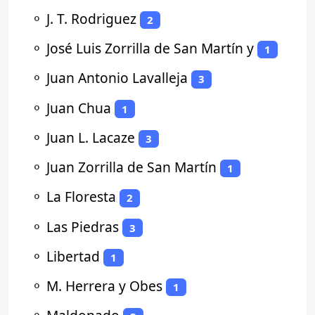
⚬
J. T. Rodriguez
2
⚬
José Luis Zorrilla de San Martín y
1
⚬
Juan Antonio Lavalleja
3
⚬
Juan Chua
1
⚬
Juan L. Lacaze
3
⚬
Juan Zorrilla de San Martín
1
⚬
La Floresta
2
⚬
Las Piedras
3
⚬
Libertad
1
⚬
M. Herrera y Obes
1