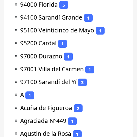
⚬
94000 Florida
5
⚬
94100 Sarandí Grande
1
⚬
95100 Veinticinco de Mayo
1
⚬
95200 Cardal
1
⚬
97000 Durazno
1
⚬
97001 Villa del Carmen
1
⚬
97100 Sarandí del Yí
3
⚬
A
1
⚬
Acuña de Figueroa
2
⚬
Agraciada Nº449
1
⚬
Agustin de la Rosa
1