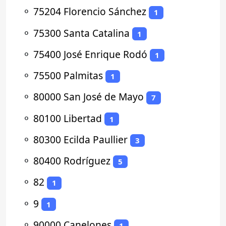
⚬
75204 Florencio Sánchez
1
⚬
75300 Santa Catalina
1
⚬
75400 José Enrique Rodó
1
⚬
75500 Palmitas
1
⚬
80000 San José de Mayo
7
⚬
80100 Libertad
1
⚬
80300 Ecilda Paullier
3
⚬
80400 Rodríguez
5
⚬
82
1
⚬
9
1
⚬
90000 Canelones
1