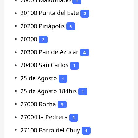
1
⚬
20100 Punta del Este
2
⚬
20200 Piriápolis
5
⚬
20300
2
⚬
20300 Pan de Azúcar
4
⚬
20400 San Carlos
1
⚬
25 de Agosto
1
⚬
25 de Agosto 184bis
1
⚬
27000 Rocha
3
⚬
27004 la Pedrera
1
⚬
27100 Barra del Chuy
1