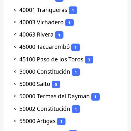
⚬
40001 Tranqueras
1
⚬
40003 Vichadero
1
⚬
40063 Rivera
1
⚬
45000 Tacuarembó
1
⚬
45100 Paso de los Toros
3
⚬
50000 Constitución
1
⚬
50000 Salto
5
⚬
50000 Termas del Dayman
1
⚬
50002 Constitución
1
⚬
55000 Artigas
1