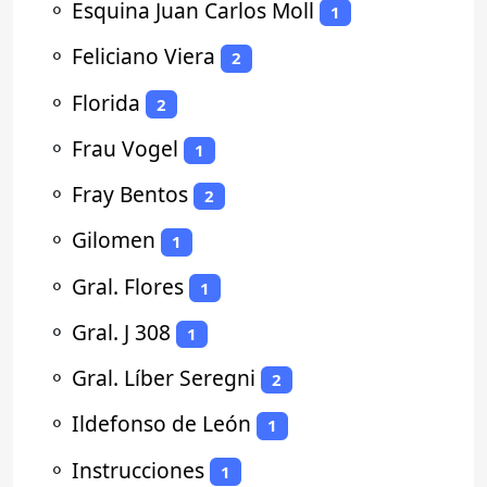
⚬
Esquina Juan Carlos Moll
1
⚬
Feliciano Viera
2
⚬
Florida
2
⚬
Frau Vogel
1
⚬
Fray Bentos
2
⚬
Gilomen
1
⚬
Gral. Flores
1
⚬
Gral. J 308
1
⚬
Gral. Líber Seregni
2
⚬
Ildefonso de León
1
⚬
Instrucciones
1