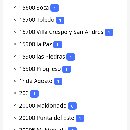
⚬
15600 Soca
1
⚬
15700 Toledo
1
⚬
15700 Villa Crespo y San Andrés
1
⚬
15900 la Paz
1
⚬
15900 las Piedras
1
⚬
15900 Progreso
1
⚬
1º de Agosto
1
⚬
200
1
⚬
20000 Maldonado
6
⚬
20000 Punta del Este
1
⚬
20005 Maldonado