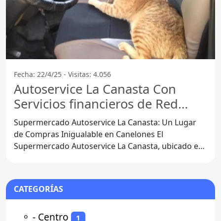
Fecha: 22/4/25 - Visitas: 4.056
Autoservice La Canasta Con
Servicios financieros de Red
pagos - Canelones
Supermercado Autoservice La Canasta: Un Lugar
de Compras Inigualable en Canelones El
Supermercado Autoservice La Canasta, ubicado en
el departamento de
CATEGORÍAS
⚬
- Centro
1