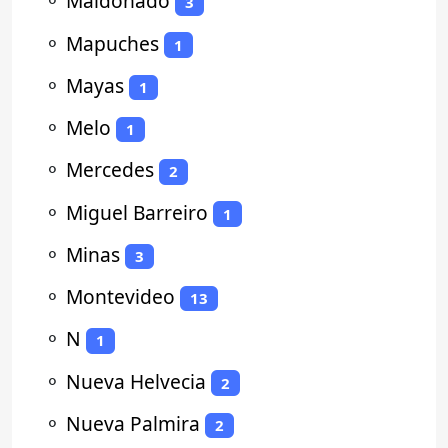
⚬
Maldonado
3
⚬
Mapuches
1
⚬
Mayas
1
⚬
Melo
1
⚬
Mercedes
2
⚬
Miguel Barreiro
1
⚬
Minas
3
⚬
Montevideo
13
⚬
N
1
⚬
Nueva Helvecia
2
⚬
Nueva Palmira
2