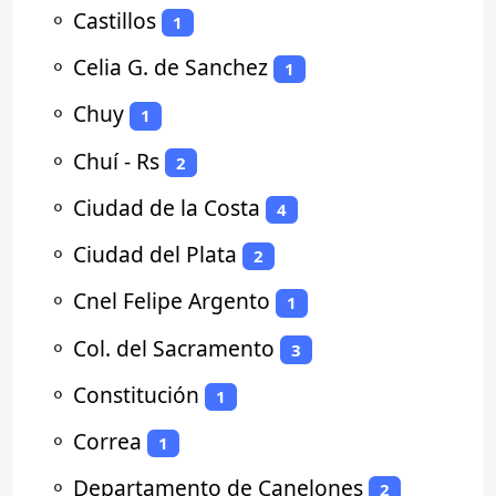
⚬
Castillos
1
⚬
Celia G. de Sanchez
1
⚬
Chuy
1
⚬
Chuí - Rs
2
⚬
Ciudad de la Costa
4
⚬
Ciudad del Plata
2
⚬
Cnel Felipe Argento
1
⚬
Col. del Sacramento
3
⚬
Constitución
1
⚬
Correa
1
⚬
Departamento de Canelones
2