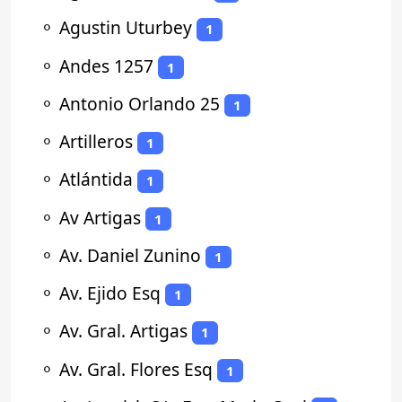
⚬
Agustin Uturbey
1
⚬
Andes 1257
1
⚬
Antonio Orlando 25
1
⚬
Artilleros
1
⚬
Atlántida
1
⚬
Av Artigas
1
⚬
Av. Daniel Zunino
1
⚬
Av. Ejido Esq
1
⚬
Av. Gral. Artigas
1
⚬
Av. Gral. Flores Esq
1