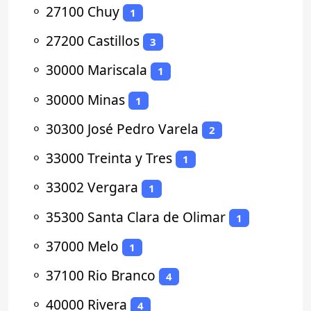
⚬
27100 Chuy
1
⚬
27200 Castillos
3
⚬
30000 Mariscala
1
⚬
30000 Minas
1
⚬
30300 José Pedro Varela
2
⚬
33000 Treinta y Tres
1
⚬
33002 Vergara
1
⚬
35300 Santa Clara de Olimar
1
⚬
37000 Melo
1
⚬
37100 Rio Branco
4
⚬
40000 Rivera
4