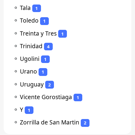
⚬
Tala
1
⚬
Toledo
1
⚬
Treinta y Tres
1
⚬
Trinidad
4
⚬
Ugolini
1
⚬
Urano
1
⚬
Uruguay
2
⚬
Vicente Gorostiaga
1
⚬
Y
1
⚬
Zorrilla de San Martin
2