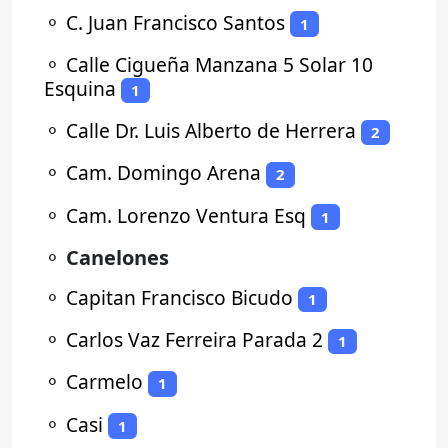
⚬
C. Juan Francisco Santos
1
⚬
Calle Cigueña Manzana 5 Solar 10
Esquina
1
⚬
Calle Dr. Luis Alberto de Herrera
2
⚬
Cam. Domingo Arena
2
⚬
Cam. Lorenzo Ventura Esq
1
⚬
Canelones
⚬
Capitan Francisco Bicudo
1
⚬
Carlos Vaz Ferreira Parada 2
1
⚬
Carmelo
1
⚬
Casi
1