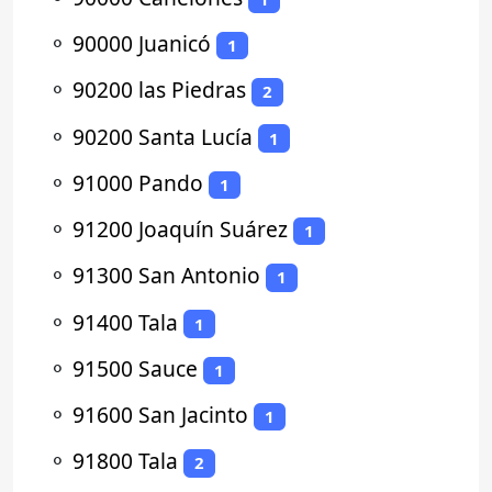
⚬
90000 Juanicó
1
⚬
90200 las Piedras
2
⚬
90200 Santa Lucía
1
⚬
91000 Pando
1
⚬
91200 Joaquín Suárez
1
⚬
91300 San Antonio
1
⚬
91400 Tala
1
⚬
91500 Sauce
1
⚬
91600 San Jacinto
1
⚬
91800 Tala
2