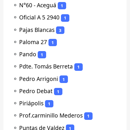
⚬
N°60 - Aceguá
1
⚬
Oficial A 5 2940
1
⚬
Pajas Blancas
3
⚬
Paloma 27
1
⚬
Pando
1
⚬
Pdte. Tomás Berreta
1
⚬
Pedro Arrigoni
1
⚬
Pedro Debat
1
⚬
Piriápolis
1
⚬
Prof.carminillo Mederos
1
⚬
Puntas de Valdez
1