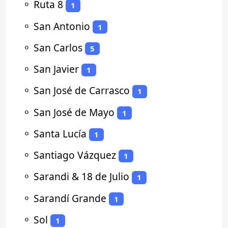
⚬
Ruta 8
1
⚬
San Antonio
1
⚬
San Carlos
5
⚬
San Javier
1
⚬
San José de Carrasco
1
⚬
San José de Mayo
1
⚬
Santa Lucía
1
⚬
Santiago Vázquez
1
⚬
Sarandi & 18 de Julio
1
⚬
Sarandí Grande
1
⚬
Sol
1