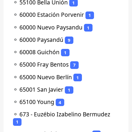
⚬
55100 Bella Unión
1
⚬
60000 Estación Porvenir
1
⚬
60000 Nuevo Paysandu
1
⚬
60000 Paysandú
9
⚬
60008 Guichón
1
⚬
65000 Fray Bentos
7
⚬
65000 Nuevo Berlín
1
⚬
65001 San Javier
1
⚬
65100 Young
4
⚬
673 - Euzébio Izabelino Bermudez
1