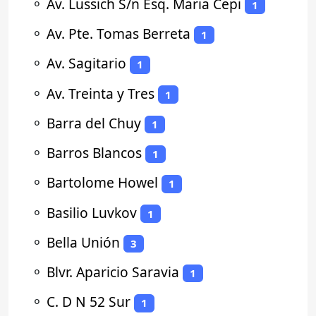
⚬
Av. Lussich S/n Esq. Maria Cepi
1
⚬
Av. Pte. Tomas Berreta
1
⚬
Av. Sagitario
1
⚬
Av. Treinta y Tres
1
⚬
Barra del Chuy
1
⚬
Barros Blancos
1
⚬
Bartolome Howel
1
⚬
Basilio Luvkov
1
⚬
Bella Unión
3
⚬
Blvr. Aparicio Saravia
1
⚬
C. D N 52 Sur
1