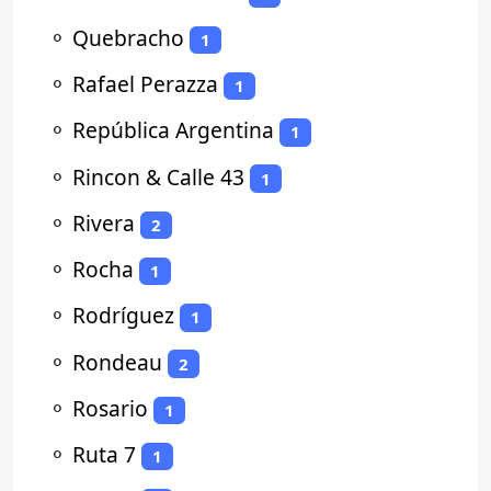
⚬
Quebracho
1
⚬
Rafael Perazza
1
⚬
República Argentina
1
⚬
Rincon & Calle 43
1
⚬
Rivera
2
⚬
Rocha
1
⚬
Rodríguez
1
⚬
Rondeau
2
⚬
Rosario
1
⚬
Ruta 7
1