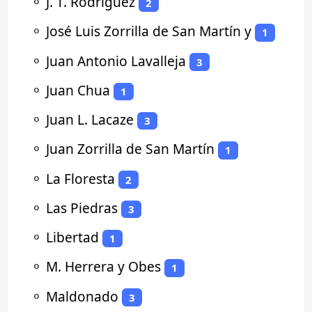
⚬
J. T. Rodriguez
2
⚬
José Luis Zorrilla de San Martín y
1
⚬
Juan Antonio Lavalleja
3
⚬
Juan Chua
1
⚬
Juan L. Lacaze
3
⚬
Juan Zorrilla de San Martín
1
⚬
La Floresta
2
⚬
Las Piedras
3
⚬
Libertad
1
⚬
M. Herrera y Obes
1
⚬
Maldonado
3