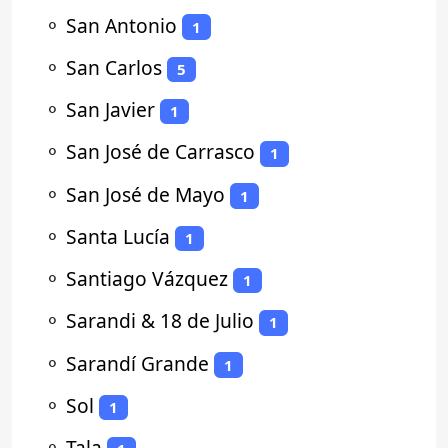
⚬
San Antonio
1
⚬
San Carlos
5
⚬
San Javier
1
⚬
San José de Carrasco
1
⚬
San José de Mayo
1
⚬
Santa Lucía
1
⚬
Santiago Vázquez
1
⚬
Sarandi & 18 de Julio
1
⚬
Sarandí Grande
1
⚬
Sol
1
⚬
Tala