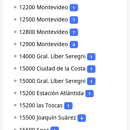
⚬
12200 Montevideo
1
⚬
12500 Montevideo
7
⚬
12800 Montevideo
7
⚬
12900 Montevideo
4
⚬
14000 Gral. Líber Seregni
1
⚬
15000 Ciudad de la Costa
1
⚬
15000 Gral. Líber Seregni
1
⚬
15200 Estación Atlántida
1
⚬
15200 las Toscas
1
⚬
15500 Joaquín Suárez
4
⚬
15600 Soca