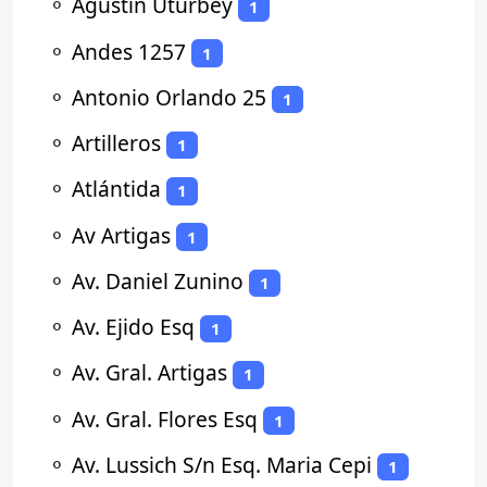
⚬
Agustin Uturbey
1
⚬
Andes 1257
1
⚬
Antonio Orlando 25
1
⚬
Artilleros
1
⚬
Atlántida
1
⚬
Av Artigas
1
⚬
Av. Daniel Zunino
1
⚬
Av. Ejido Esq
1
⚬
Av. Gral. Artigas
1
⚬
Av. Gral. Flores Esq
1
⚬
Av. Lussich S/n Esq. Maria Cepi
1