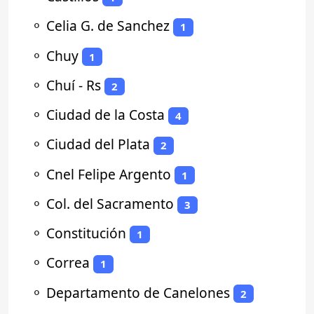
⚬
Celia G. de Sanchez
1
⚬
Chuy
1
⚬
Chuí - Rs
2
⚬
Ciudad de la Costa
4
⚬
Ciudad del Plata
2
⚬
Cnel Felipe Argento
1
⚬
Col. del Sacramento
3
⚬
Constitución
1
⚬
Correa
1
⚬
Departamento de Canelones
2