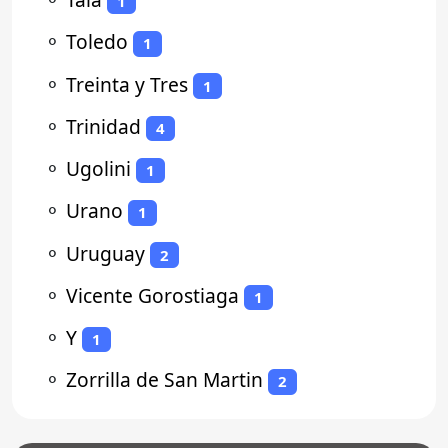
1
⚬
Toledo
1
⚬
Treinta y Tres
1
⚬
Trinidad
4
⚬
Ugolini
1
⚬
Urano
1
⚬
Uruguay
2
⚬
Vicente Gorostiaga
1
⚬
Y
1
⚬
Zorrilla de San Martin
2