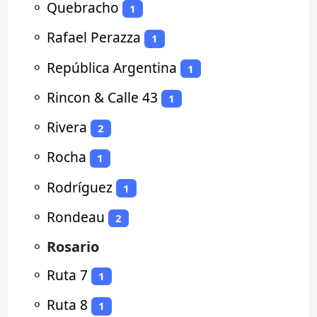
⚬
Quebracho
1
⚬
Rafael Perazza
1
⚬
República Argentina
1
⚬
Rincon & Calle 43
1
⚬
Rivera
2
⚬
Rocha
1
⚬
Rodríguez
1
⚬
Rondeau
2
⚬
Rosario
⚬
Ruta 7
1
⚬
Ruta 8
1