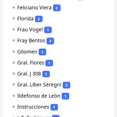
⚬
Feliciano Viera
2
⚬
Florida
2
⚬
Frau Vogel
1
⚬
Fray Bentos
2
⚬
Gilomen
1
⚬
Gral. Flores
1
⚬
Gral. J 308
1
⚬
Gral. Líber Seregni
2
⚬
Ildefonso de León
1
⚬
Instrucciones
1