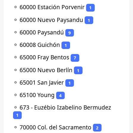
⚬
60000 Estación Porvenir
1
⚬
60000 Nuevo Paysandu
1
⚬
60000 Paysandú
9
⚬
60008 Guichón
1
⚬
65000 Fray Bentos
7
⚬
65000 Nuevo Berlín
1
⚬
65001 San Javier
1
⚬
65100 Young
4
⚬
673 - Euzébio Izabelino Bermudez
1
⚬
70000 Col. del Sacramento
2