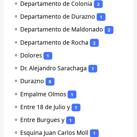
⚬
Departamento de Colonia
2
⚬
Departamento de Durazno
1
⚬
Departamento de Maldonado
2
⚬
Departamento de Rocha
2
⚬
Dolores
1
⚬
Dr. Alejandro Sarachaga
1
⚬
Durazno
8
⚬
Empalme Olmos
1
⚬
Entre 18 de Julio y
1
⚬
Entre Burgues y
1
⚬
Esquina Juan Carlos Moll
1