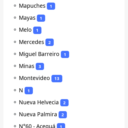
⚬
Mapuches
1
⚬
Mayas
1
⚬
Melo
1
⚬
Mercedes
2
⚬
Miguel Barreiro
1
⚬
Minas
3
⚬
Montevideo
13
⚬
N
1
⚬
Nueva Helvecia
2
⚬
Nueva Palmira
2
⚬
N°60 - Aceguá
1