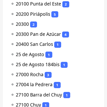
⚬
20100 Punta del Este
2
⚬
20200 Piriápolis
5
⚬
20300
2
⚬
20300 Pan de Azúcar
4
⚬
20400 San Carlos
1
⚬
25 de Agosto
1
⚬
25 de Agosto 184bis
1
⚬
27000 Rocha
3
⚬
27004 la Pedrera
1
⚬
27100 Barra del Chuy
1
⚬
27100 Chuy
1