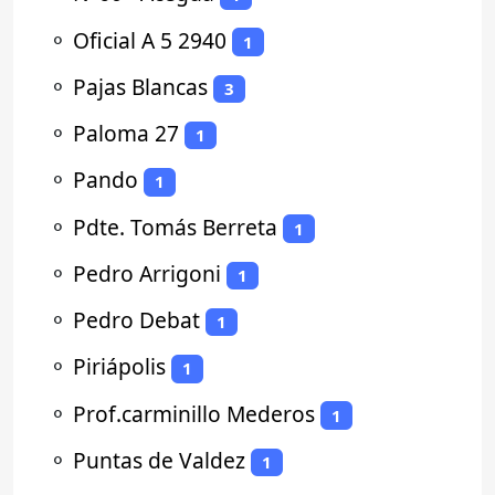
⚬
Oficial A 5 2940
1
⚬
Pajas Blancas
3
⚬
Paloma 27
1
⚬
Pando
1
⚬
Pdte. Tomás Berreta
1
⚬
Pedro Arrigoni
1
⚬
Pedro Debat
1
⚬
Piriápolis
1
⚬
Prof.carminillo Mederos
1
⚬
Puntas de Valdez
1