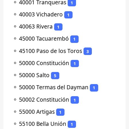
⚬
40001 Tranqueras
1
⚬
40003 Vichadero
1
⚬
40063 Rivera
1
⚬
45000 Tacuarembó
1
⚬
45100 Paso de los Toros
3
⚬
50000 Constitución
1
⚬
50000 Salto
5
⚬
50000 Termas del Dayman
1
⚬
50002 Constitución
1
⚬
55000 Artigas
1
⚬
55100 Bella Unión
1