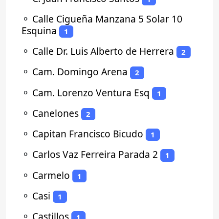
⚬
Calle Cigueña Manzana 5 Solar 10
Esquina
1
⚬
Calle Dr. Luis Alberto de Herrera
2
⚬
Cam. Domingo Arena
2
⚬
Cam. Lorenzo Ventura Esq
1
⚬
Canelones
2
⚬
Capitan Francisco Bicudo
1
⚬
Carlos Vaz Ferreira Parada 2
1
⚬
Carmelo
1
⚬
Casi
1
⚬
Castillos
1