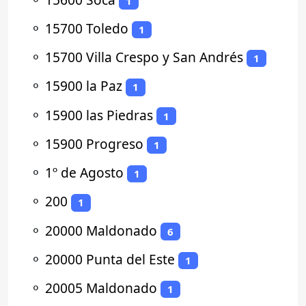
1
⚬
15700 Toledo
1
⚬
15700 Villa Crespo y San Andrés
1
⚬
15900 la Paz
1
⚬
15900 las Piedras
1
⚬
15900 Progreso
1
⚬
1º de Agosto
1
⚬
200
1
⚬
20000 Maldonado
6
⚬
20000 Punta del Este
1
⚬
20005 Maldonado
1