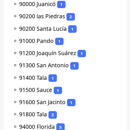
⚬
90000 Juanicó
1
⚬
90200 las Piedras
2
⚬
90200 Santa Lucía
1
⚬
91000 Pando
1
⚬
91200 Joaquín Suárez
1
⚬
91300 San Antonio
1
⚬
91400 Tala
1
⚬
91500 Sauce
1
⚬
91600 San Jacinto
1
⚬
91800 Tala
2
⚬
94000 Florida
5