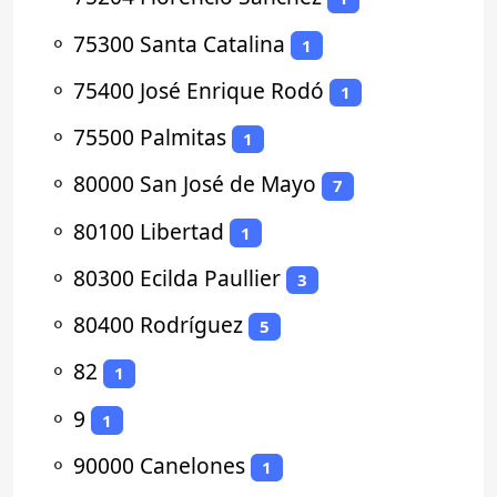
⚬
75300 Santa Catalina
1
⚬
75400 José Enrique Rodó
1
⚬
75500 Palmitas
1
⚬
80000 San José de Mayo
7
⚬
80100 Libertad
1
⚬
80300 Ecilda Paullier
3
⚬
80400 Rodríguez
5
⚬
82
1
⚬
9
1
⚬
90000 Canelones
1