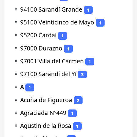
⚬
94100 Sarandí Grande
1
⚬
95100 Veinticinco de Mayo
1
⚬
95200 Cardal
1
⚬
97000 Durazno
1
⚬
97001 Villa del Carmen
1
⚬
97100 Sarandí del Yí
3
⚬
A
1
⚬
Acuña de Figueroa
2
⚬
Agraciada Nº449
1
⚬
Agustin de la Rosa
1