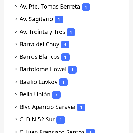
⚬
Av. Pte. Tomas Berreta
1
⚬
Av. Sagitario
1
⚬
Av. Treinta y Tres
1
⚬
Barra del Chuy
1
⚬
Barros Blancos
1
⚬
Bartolome Howel
1
⚬
Basilio Luvkov
1
⚬
Bella Unión
3
⚬
Blvr. Aparicio Saravia
1
⚬
C. D N 52 Sur
1
⚬
C. Juan Francisco Santos
1