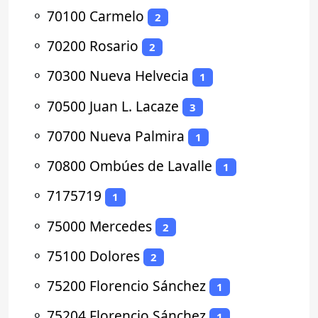
⚬
70100 Carmelo
2
⚬
70200 Rosario
2
⚬
70300 Nueva Helvecia
1
⚬
70500 Juan L. Lacaze
3
⚬
70700 Nueva Palmira
1
⚬
70800 Ombúes de Lavalle
1
⚬
7175719
1
⚬
75000 Mercedes
2
⚬
75100 Dolores
2
⚬
75200 Florencio Sánchez
1
⚬
75204 Florencio Sánchez
1