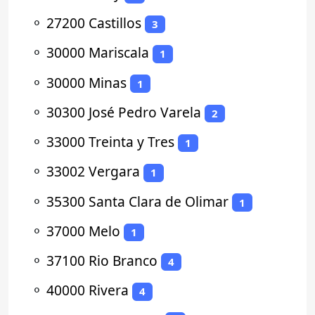
⚬
27200 Castillos
3
⚬
30000 Mariscala
1
⚬
30000 Minas
1
⚬
30300 José Pedro Varela
2
⚬
33000 Treinta y Tres
1
⚬
33002 Vergara
1
⚬
35300 Santa Clara de Olimar
1
⚬
37000 Melo
1
⚬
37100 Rio Branco
4
⚬
40000 Rivera
4