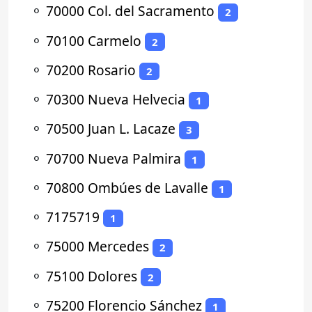
⚬
70000 Col. del Sacramento
2
⚬
70100 Carmelo
2
⚬
70200 Rosario
2
⚬
70300 Nueva Helvecia
1
⚬
70500 Juan L. Lacaze
3
⚬
70700 Nueva Palmira
1
⚬
70800 Ombúes de Lavalle
1
⚬
7175719
1
⚬
75000 Mercedes
2
⚬
75100 Dolores
2
⚬
75200 Florencio Sánchez
1