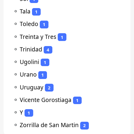
⚬
Tala
1
⚬
Toledo
1
⚬
Treinta y Tres
1
⚬
Trinidad
4
⚬
Ugolini
1
⚬
Urano
1
⚬
Uruguay
2
⚬
Vicente Gorostiaga
1
⚬
Y
1
⚬
Zorrilla de San Martin
2