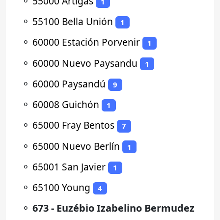
⚬
55000 Artigas
1
⚬
55100 Bella Unión
1
⚬
60000 Estación Porvenir
1
⚬
60000 Nuevo Paysandu
1
⚬
60000 Paysandú
9
⚬
60008 Guichón
1
⚬
65000 Fray Bentos
7
⚬
65000 Nuevo Berlín
1
⚬
65001 San Javier
1
⚬
65100 Young
4
⚬
673 - Euzébio Izabelino Bermudez