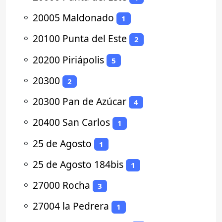
⚬
20005 Maldonado
1
⚬
20100 Punta del Este
2
⚬
20200 Piriápolis
5
⚬
20300
2
⚬
20300 Pan de Azúcar
4
⚬
20400 San Carlos
1
⚬
25 de Agosto
1
⚬
25 de Agosto 184bis
1
⚬
27000 Rocha
3
⚬
27004 la Pedrera
1