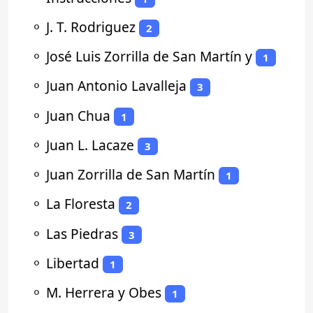
⚬
J. T. Rodriguez
2
⚬
José Luis Zorrilla de San Martín y
1
⚬
Juan Antonio Lavalleja
3
⚬
Juan Chua
1
⚬
Juan L. Lacaze
3
⚬
Juan Zorrilla de San Martín
1
⚬
La Floresta
2
⚬
Las Piedras
3
⚬
Libertad
1
⚬
M. Herrera y Obes
1