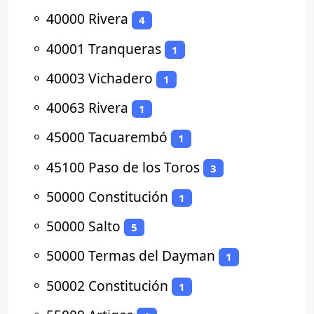
⚬
40000 Rivera
4
⚬
40001 Tranqueras
1
⚬
40003 Vichadero
1
⚬
40063 Rivera
1
⚬
45000 Tacuarembó
1
⚬
45100 Paso de los Toros
3
⚬
50000 Constitución
1
⚬
50000 Salto
5
⚬
50000 Termas del Dayman
1
⚬
50002 Constitución
1