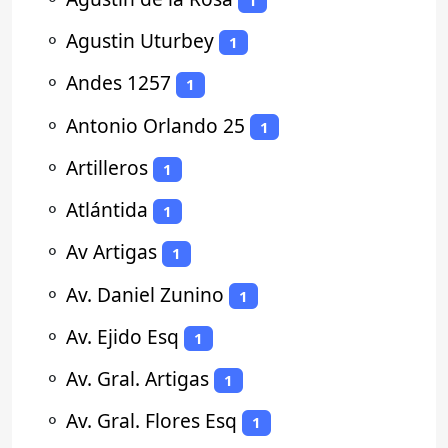
⚬
Agustin Uturbey
1
⚬
Andes 1257
1
⚬
Antonio Orlando 25
1
⚬
Artilleros
1
⚬
Atlántida
1
⚬
Av Artigas
1
⚬
Av. Daniel Zunino
1
⚬
Av. Ejido Esq
1
⚬
Av. Gral. Artigas
1
⚬
Av. Gral. Flores Esq
1