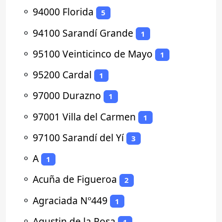
⚬
94000 Florida
5
⚬
94100 Sarandí Grande
1
⚬
95100 Veinticinco de Mayo
1
⚬
95200 Cardal
1
⚬
97000 Durazno
1
⚬
97001 Villa del Carmen
1
⚬
97100 Sarandí del Yí
3
⚬
A
1
⚬
Acuña de Figueroa
2
⚬
Agraciada Nº449
1
⚬
Agustin de la Rosa
1