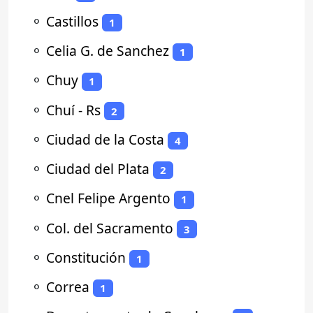
⚬
Castillos
1
⚬
Celia G. de Sanchez
1
⚬
Chuy
1
⚬
Chuí - Rs
2
⚬
Ciudad de la Costa
4
⚬
Ciudad del Plata
2
⚬
Cnel Felipe Argento
1
⚬
Col. del Sacramento
3
⚬
Constitución
1
⚬
Correa
1