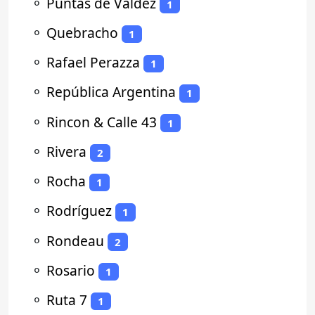
⚬
Puntas de Valdez
1
⚬
Quebracho
1
⚬
Rafael Perazza
1
⚬
República Argentina
1
⚬
Rincon & Calle 43
1
⚬
Rivera
2
⚬
Rocha
1
⚬
Rodríguez
1
⚬
Rondeau
2
⚬
Rosario
1
⚬
Ruta 7
1