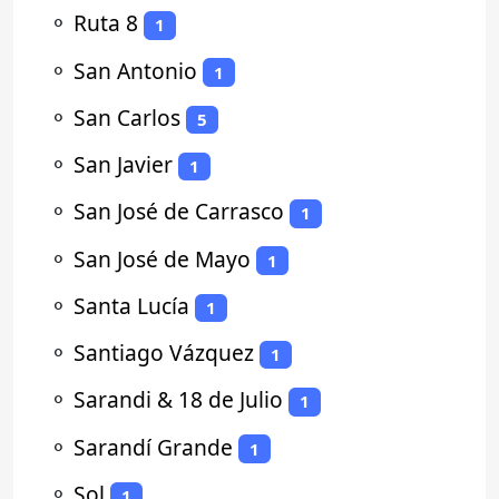
⚬
Ruta 8
1
⚬
San Antonio
1
⚬
San Carlos
5
⚬
San Javier
1
⚬
San José de Carrasco
1
⚬
San José de Mayo
1
⚬
Santa Lucía
1
⚬
Santiago Vázquez
1
⚬
Sarandi & 18 de Julio
1
⚬
Sarandí Grande
1
⚬
Sol
1