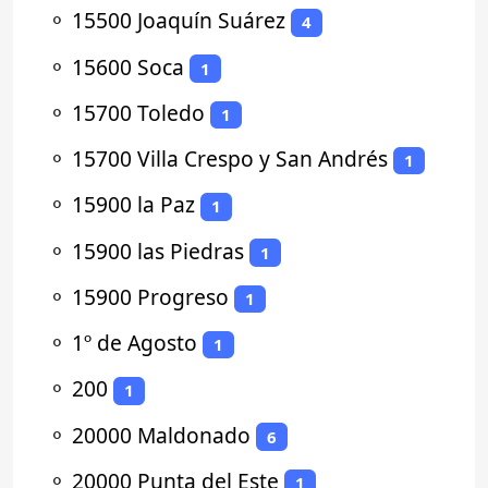
⚬
15500 Joaquín Suárez
4
⚬
15600 Soca
1
⚬
15700 Toledo
1
⚬
15700 Villa Crespo y San Andrés
1
⚬
15900 la Paz
1
⚬
15900 las Piedras
1
⚬
15900 Progreso
1
⚬
1º de Agosto
1
⚬
200
1
⚬
20000 Maldonado
6
⚬
20000 Punta del Este
1