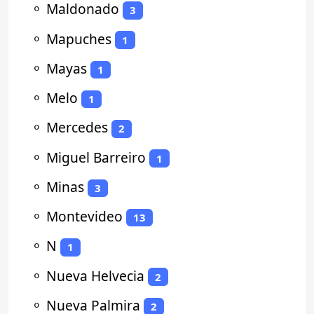
⚬
Maldonado
3
⚬
Mapuches
1
⚬
Mayas
1
⚬
Melo
1
⚬
Mercedes
2
⚬
Miguel Barreiro
1
⚬
Minas
3
⚬
Montevideo
13
⚬
N
1
⚬
Nueva Helvecia
2
⚬
Nueva Palmira
2