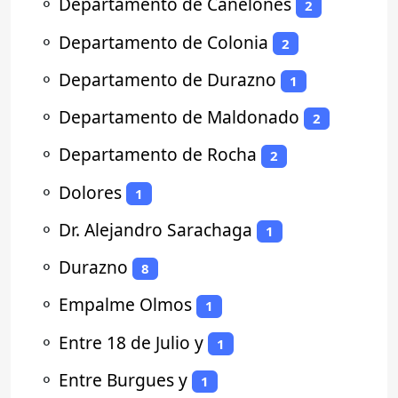
⚬
Departamento de Canelones
2
⚬
Departamento de Colonia
2
⚬
Departamento de Durazno
1
⚬
Departamento de Maldonado
2
⚬
Departamento de Rocha
2
⚬
Dolores
1
⚬
Dr. Alejandro Sarachaga
1
⚬
Durazno
8
⚬
Empalme Olmos
1
⚬
Entre 18 de Julio y
1
⚬
Entre Burgues y
1