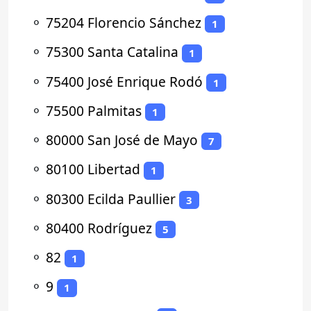
⚬
75204 Florencio Sánchez
1
⚬
75300 Santa Catalina
1
⚬
75400 José Enrique Rodó
1
⚬
75500 Palmitas
1
⚬
80000 San José de Mayo
7
⚬
80100 Libertad
1
⚬
80300 Ecilda Paullier
3
⚬
80400 Rodríguez
5
⚬
82
1
⚬
9
1