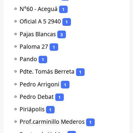
⚬
N°60 - Aceguá
1
⚬
Oficial A 5 2940
1
⚬
Pajas Blancas
3
⚬
Paloma 27
1
⚬
Pando
1
⚬
Pdte. Tomás Berreta
1
⚬
Pedro Arrigoni
1
⚬
Pedro Debat
1
⚬
Piriápolis
1
⚬
Prof.carminillo Mederos
1