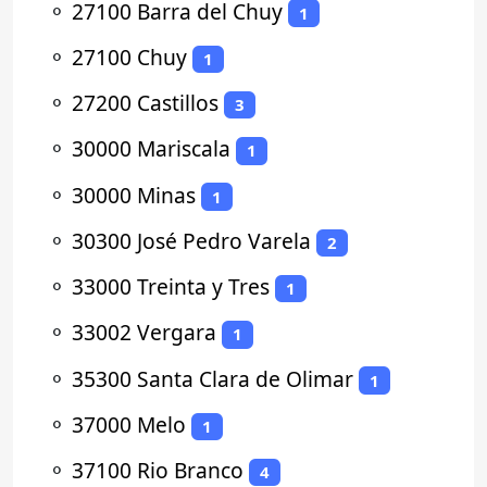
⚬
27100 Barra del Chuy
1
⚬
27100 Chuy
1
⚬
27200 Castillos
3
⚬
30000 Mariscala
1
⚬
30000 Minas
1
⚬
30300 José Pedro Varela
2
⚬
33000 Treinta y Tres
1
⚬
33002 Vergara
1
⚬
35300 Santa Clara de Olimar
1
⚬
37000 Melo
1
⚬
37100 Rio Branco
4