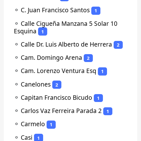
⚬
C. Juan Francisco Santos
1
⚬
Calle Cigueña Manzana 5 Solar 10
Esquina
1
⚬
Calle Dr. Luis Alberto de Herrera
2
⚬
Cam. Domingo Arena
2
⚬
Cam. Lorenzo Ventura Esq
1
⚬
Canelones
2
⚬
Capitan Francisco Bicudo
1
⚬
Carlos Vaz Ferreira Parada 2
1
⚬
Carmelo
1
⚬
Casi
1