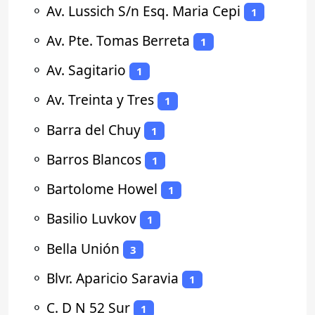
⚬
Av. Lussich S/n Esq. Maria Cepi
1
⚬
Av. Pte. Tomas Berreta
1
⚬
Av. Sagitario
1
⚬
Av. Treinta y Tres
1
⚬
Barra del Chuy
1
⚬
Barros Blancos
1
⚬
Bartolome Howel
1
⚬
Basilio Luvkov
1
⚬
Bella Unión
3
⚬
Blvr. Aparicio Saravia
1
⚬
C. D N 52 Sur
1