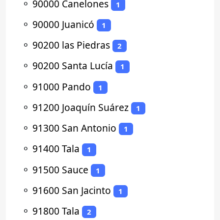
⚬
90000 Canelones
1
⚬
90000 Juanicó
1
⚬
90200 las Piedras
2
⚬
90200 Santa Lucía
1
⚬
91000 Pando
1
⚬
91200 Joaquín Suárez
1
⚬
91300 San Antonio
1
⚬
91400 Tala
1
⚬
91500 Sauce
1
⚬
91600 San Jacinto
1
⚬
91800 Tala
2