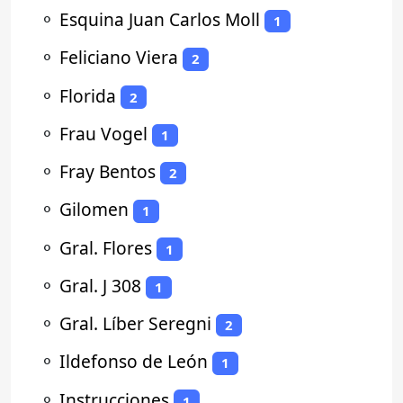
⚬
Esquina Juan Carlos Moll
1
⚬
Feliciano Viera
2
⚬
Florida
2
⚬
Frau Vogel
1
⚬
Fray Bentos
2
⚬
Gilomen
1
⚬
Gral. Flores
1
⚬
Gral. J 308
1
⚬
Gral. Líber Seregni
2
⚬
Ildefonso de León
1
⚬
Instrucciones
1