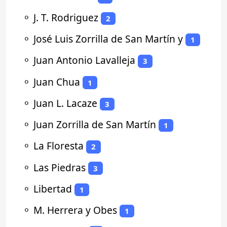
⚬
J. T. Rodriguez
2
⚬
José Luis Zorrilla de San Martín y
1
⚬
Juan Antonio Lavalleja
3
⚬
Juan Chua
1
⚬
Juan L. Lacaze
3
⚬
Juan Zorrilla de San Martín
1
⚬
La Floresta
2
⚬
Las Piedras
3
⚬
Libertad
1
⚬
M. Herrera y Obes
1