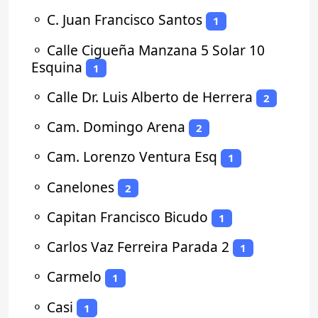
⚬
C. Juan Francisco Santos
1
⚬
Calle Cigueña Manzana 5 Solar 10
Esquina
1
⚬
Calle Dr. Luis Alberto de Herrera
2
⚬
Cam. Domingo Arena
2
⚬
Cam. Lorenzo Ventura Esq
1
⚬
Canelones
2
⚬
Capitan Francisco Bicudo
1
⚬
Carlos Vaz Ferreira Parada 2
1
⚬
Carmelo
1
⚬
Casi
1