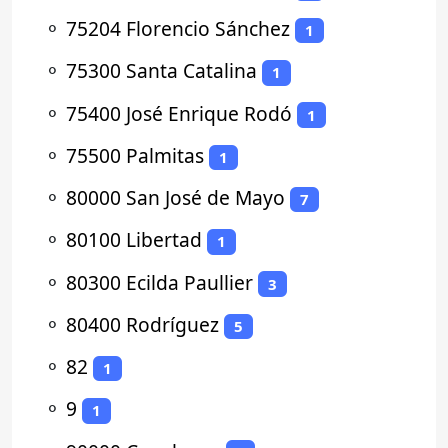
⚬
75204 Florencio Sánchez
1
⚬
75300 Santa Catalina
1
⚬
75400 José Enrique Rodó
1
⚬
75500 Palmitas
1
⚬
80000 San José de Mayo
7
⚬
80100 Libertad
1
⚬
80300 Ecilda Paullier
3
⚬
80400 Rodríguez
5
⚬
82
1
⚬
9
1