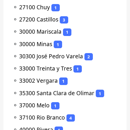
⚬
27100 Chuy
1
⚬
27200 Castillos
3
⚬
30000 Mariscala
1
⚬
30000 Minas
1
⚬
30300 José Pedro Varela
2
⚬
33000 Treinta y Tres
1
⚬
33002 Vergara
1
⚬
35300 Santa Clara de Olimar
1
⚬
37000 Melo
1
⚬
37100 Rio Branco
4
⚬
40000 Rivera