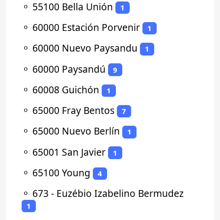
⚬
55100 Bella Unión
1
⚬
60000 Estación Porvenir
1
⚬
60000 Nuevo Paysandu
1
⚬
60000 Paysandú
9
⚬
60008 Guichón
1
⚬
65000 Fray Bentos
7
⚬
65000 Nuevo Berlín
1
⚬
65001 San Javier
1
⚬
65100 Young
4
⚬
673 - Euzébio Izabelino Bermudez
1