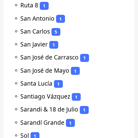
⚬
Ruta 8
1
⚬
San Antonio
1
⚬
San Carlos
5
⚬
San Javier
1
⚬
San José de Carrasco
1
⚬
San José de Mayo
1
⚬
Santa Lucía
1
⚬
Santiago Vázquez
1
⚬
Sarandi & 18 de Julio
1
⚬
Sarandí Grande
1
⚬
Sol
1