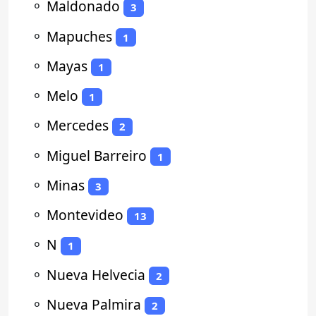
⚬
Maldonado
3
⚬
Mapuches
1
⚬
Mayas
1
⚬
Melo
1
⚬
Mercedes
2
⚬
Miguel Barreiro
1
⚬
Minas
3
⚬
Montevideo
13
⚬
N
1
⚬
Nueva Helvecia
2
⚬
Nueva Palmira
2