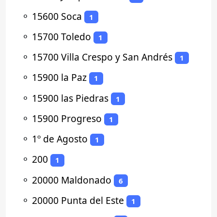
⚬
15600 Soca
1
⚬
15700 Toledo
1
⚬
15700 Villa Crespo y San Andrés
1
⚬
15900 la Paz
1
⚬
15900 las Piedras
1
⚬
15900 Progreso
1
⚬
1º de Agosto
1
⚬
200
1
⚬
20000 Maldonado
6
⚬
20000 Punta del Este
1