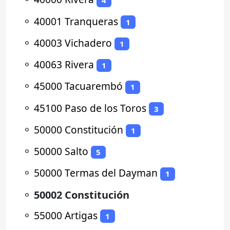
4
⚬
40001 Tranqueras
1
⚬
40003 Vichadero
1
⚬
40063 Rivera
1
⚬
45000 Tacuarembó
1
⚬
45100 Paso de los Toros
3
⚬
50000 Constitución
1
⚬
50000 Salto
5
⚬
50000 Termas del Dayman
1
⚬
50002 Constitución
⚬
55000 Artigas
1