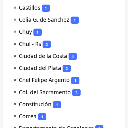
⚬
Castillos
1
⚬
Celia G. de Sanchez
1
⚬
Chuy
1
⚬
Chuí - Rs
2
⚬
Ciudad de la Costa
4
⚬
Ciudad del Plata
2
⚬
Cnel Felipe Argento
1
⚬
Col. del Sacramento
3
⚬
Constitución
1
⚬
Correa
1