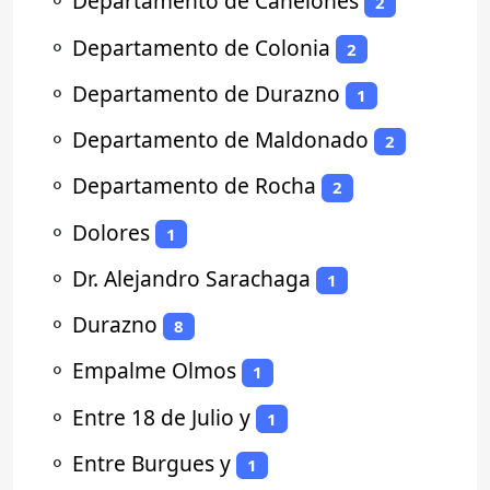
⚬
Departamento de Canelones
2
⚬
Departamento de Colonia
2
⚬
Departamento de Durazno
1
⚬
Departamento de Maldonado
2
⚬
Departamento de Rocha
2
⚬
Dolores
1
⚬
Dr. Alejandro Sarachaga
1
⚬
Durazno
8
⚬
Empalme Olmos
1
⚬
Entre 18 de Julio y
1
⚬
Entre Burgues y
1