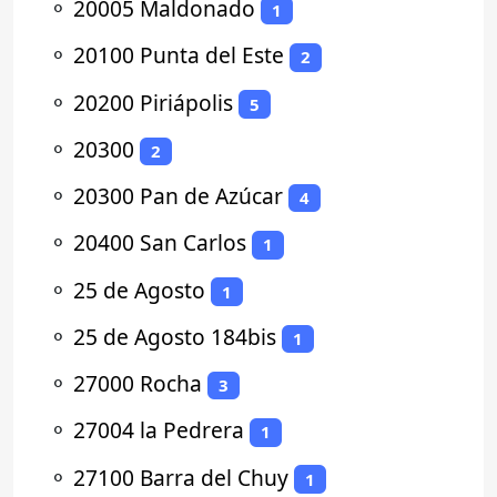
⚬
20005 Maldonado
1
⚬
20100 Punta del Este
2
⚬
20200 Piriápolis
5
⚬
20300
2
⚬
20300 Pan de Azúcar
4
⚬
20400 San Carlos
1
⚬
25 de Agosto
1
⚬
25 de Agosto 184bis
1
⚬
27000 Rocha
3
⚬
27004 la Pedrera
1
⚬
27100 Barra del Chuy
1