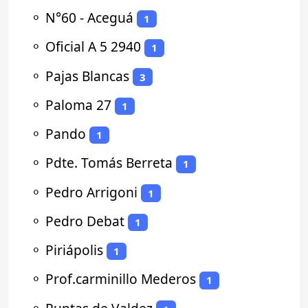
⚬
N°60 - Aceguá
1
⚬
Oficial A 5 2940
1
⚬
Pajas Blancas
3
⚬
Paloma 27
1
⚬
Pando
1
⚬
Pdte. Tomás Berreta
1
⚬
Pedro Arrigoni
1
⚬
Pedro Debat
1
⚬
Piriápolis
1
⚬
Prof.carminillo Mederos
1