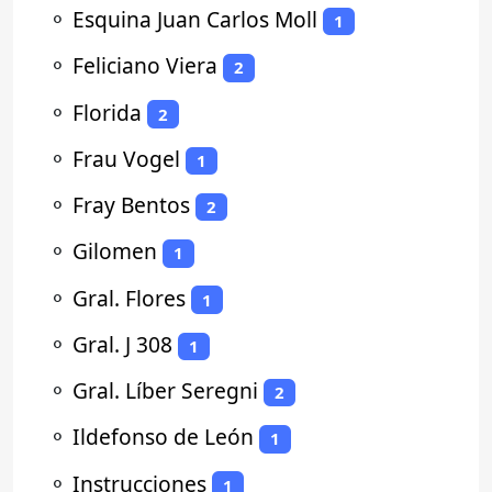
⚬
Esquina Juan Carlos Moll
1
⚬
Feliciano Viera
2
⚬
Florida
2
⚬
Frau Vogel
1
⚬
Fray Bentos
2
⚬
Gilomen
1
⚬
Gral. Flores
1
⚬
Gral. J 308
1
⚬
Gral. Líber Seregni
2
⚬
Ildefonso de León
1
⚬
Instrucciones
1