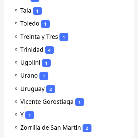
⚬
Tala
1
⚬
Toledo
1
⚬
Treinta y Tres
1
⚬
Trinidad
4
⚬
Ugolini
1
⚬
Urano
1
⚬
Uruguay
2
⚬
Vicente Gorostiaga
1
⚬
Y
1
⚬
Zorrilla de San Martin
2