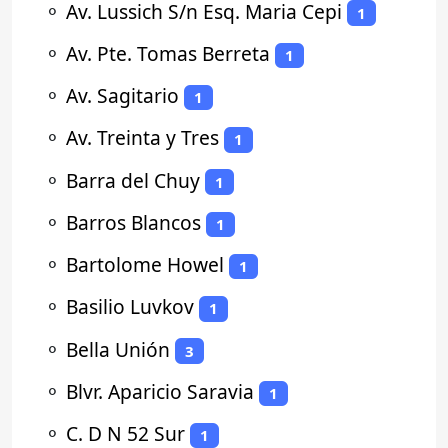
⚬
Av. Lussich S/n Esq. Maria Cepi
1
⚬
Av. Pte. Tomas Berreta
1
⚬
Av. Sagitario
1
⚬
Av. Treinta y Tres
1
⚬
Barra del Chuy
1
⚬
Barros Blancos
1
⚬
Bartolome Howel
1
⚬
Basilio Luvkov
1
⚬
Bella Unión
3
⚬
Blvr. Aparicio Saravia
1
⚬
C. D N 52 Sur
1