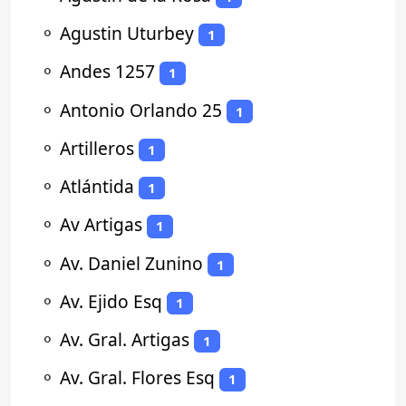
⚬
Agustin Uturbey
1
⚬
Andes 1257
1
⚬
Antonio Orlando 25
1
⚬
Artilleros
1
⚬
Atlántida
1
⚬
Av Artigas
1
⚬
Av. Daniel Zunino
1
⚬
Av. Ejido Esq
1
⚬
Av. Gral. Artigas
1
⚬
Av. Gral. Flores Esq
1