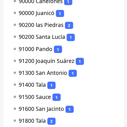
⚬
90000 Canelones
1
⚬
90000 Juanicó
1
⚬
90200 las Piedras
2
⚬
90200 Santa Lucía
1
⚬
91000 Pando
1
⚬
91200 Joaquín Suárez
1
⚬
91300 San Antonio
1
⚬
91400 Tala
1
⚬
91500 Sauce
1
⚬
91600 San Jacinto
1
⚬
91800 Tala
2