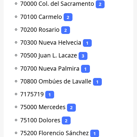
⚬
70000 Col. del Sacramento
2
⚬
70100 Carmelo
2
⚬
70200 Rosario
2
⚬
70300 Nueva Helvecia
1
⚬
70500 Juan L. Lacaze
3
⚬
70700 Nueva Palmira
1
⚬
70800 Ombúes de Lavalle
1
⚬
7175719
1
⚬
75000 Mercedes
2
⚬
75100 Dolores
2
⚬
75200 Florencio Sánchez
1