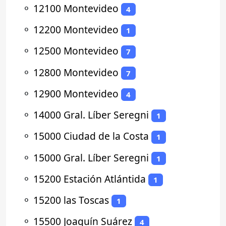
⚬
12100 Montevideo
4
⚬
12200 Montevideo
1
⚬
12500 Montevideo
7
⚬
12800 Montevideo
7
⚬
12900 Montevideo
4
⚬
14000 Gral. Líber Seregni
1
⚬
15000 Ciudad de la Costa
1
⚬
15000 Gral. Líber Seregni
1
⚬
15200 Estación Atlántida
1
⚬
15200 las Toscas
1
⚬
15500 Joaquín Suárez
4