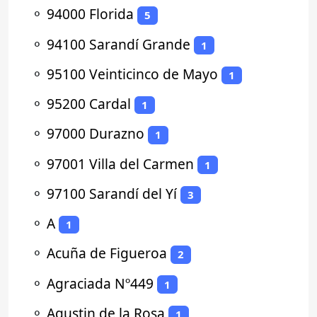
⚬
94000 Florida
5
⚬
94100 Sarandí Grande
1
⚬
95100 Veinticinco de Mayo
1
⚬
95200 Cardal
1
⚬
97000 Durazno
1
⚬
97001 Villa del Carmen
1
⚬
97100 Sarandí del Yí
3
⚬
A
1
⚬
Acuña de Figueroa
2
⚬
Agraciada Nº449
1
⚬
Agustin de la Rosa
1