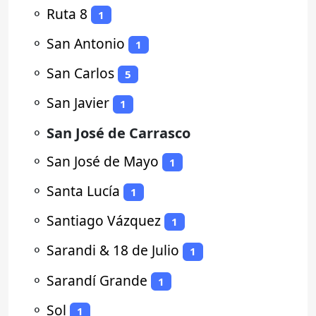
⚬
Ruta 8
1
⚬
San Antonio
1
⚬
San Carlos
5
⚬
San Javier
1
⚬
San José de Carrasco
⚬
San José de Mayo
1
⚬
Santa Lucía
1
⚬
Santiago Vázquez
1
⚬
Sarandi & 18 de Julio
1
⚬
Sarandí Grande
1
⚬
Sol
1