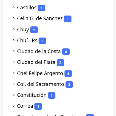
⚬
Castillos
1
⚬
Celia G. de Sanchez
1
⚬
Chuy
1
⚬
Chuí - Rs
2
⚬
Ciudad de la Costa
4
⚬
Ciudad del Plata
2
⚬
Cnel Felipe Argento
1
⚬
Col. del Sacramento
3
⚬
Constitución
1
⚬
Correa
1