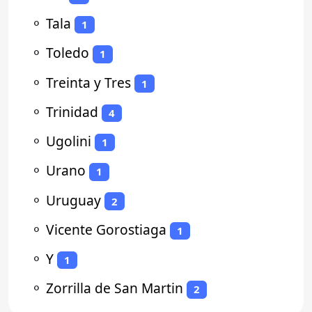
⚬
Tala
1
⚬
Toledo
1
⚬
Treinta y Tres
1
⚬
Trinidad
4
⚬
Ugolini
1
⚬
Urano
1
⚬
Uruguay
2
⚬
Vicente Gorostiaga
1
⚬
Y
1
⚬
Zorrilla de San Martin
2