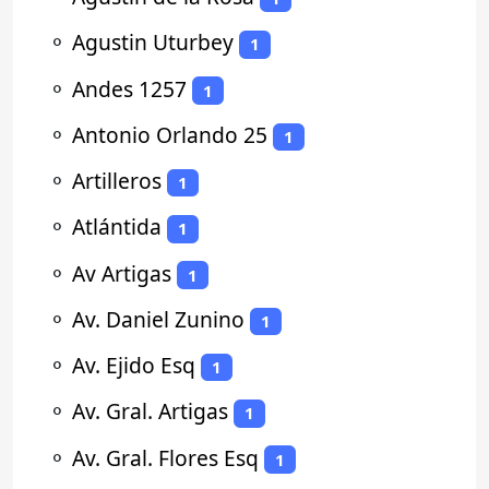
⚬
Agustin Uturbey
1
⚬
Andes 1257
1
⚬
Antonio Orlando 25
1
⚬
Artilleros
1
⚬
Atlántida
1
⚬
Av Artigas
1
⚬
Av. Daniel Zunino
1
⚬
Av. Ejido Esq
1
⚬
Av. Gral. Artigas
1
⚬
Av. Gral. Flores Esq
1