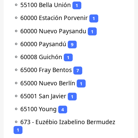
⚬
55100 Bella Unión
1
⚬
60000 Estación Porvenir
1
⚬
60000 Nuevo Paysandu
1
⚬
60000 Paysandú
9
⚬
60008 Guichón
1
⚬
65000 Fray Bentos
7
⚬
65000 Nuevo Berlín
1
⚬
65001 San Javier
1
⚬
65100 Young
4
⚬
673 - Euzébio Izabelino Bermudez
1