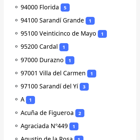
⚬
94000 Florida
5
⚬
94100 Sarandí Grande
1
⚬
95100 Veinticinco de Mayo
1
⚬
95200 Cardal
1
⚬
97000 Durazno
1
⚬
97001 Villa del Carmen
1
⚬
97100 Sarandí del Yí
3
⚬
A
1
⚬
Acuña de Figueroa
2
⚬
Agraciada Nº449
1
⚬
Agustin de la Rosa
1