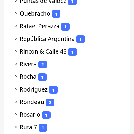
⚬
Puntas de Valdez
1
⚬
Quebracho
1
⚬
Rafael Perazza
1
⚬
República Argentina
1
⚬
Rincon & Calle 43
1
⚬
Rivera
2
⚬
Rocha
1
⚬
Rodríguez
1
⚬
Rondeau
2
⚬
Rosario
1
⚬
Ruta 7
1