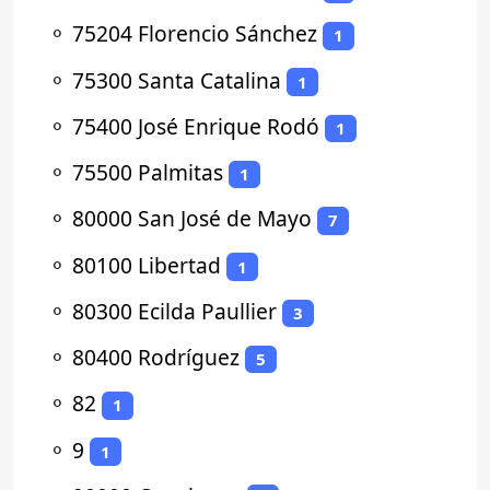
⚬
75204 Florencio Sánchez
1
⚬
75300 Santa Catalina
1
⚬
75400 José Enrique Rodó
1
⚬
75500 Palmitas
1
⚬
80000 San José de Mayo
7
⚬
80100 Libertad
1
⚬
80300 Ecilda Paullier
3
⚬
80400 Rodríguez
5
⚬
82
1
⚬
9
1