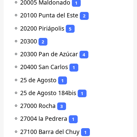
⚬
20005 Maldonado
1
⚬
20100 Punta del Este
2
⚬
20200 Piriápolis
5
⚬
20300
2
⚬
20300 Pan de Azúcar
4
⚬
20400 San Carlos
1
⚬
25 de Agosto
1
⚬
25 de Agosto 184bis
1
⚬
27000 Rocha
3
⚬
27004 la Pedrera
1
⚬
27100 Barra del Chuy
1