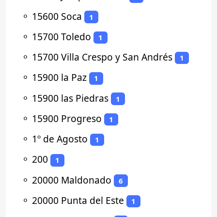
⚬
15600 Soca
1
⚬
15700 Toledo
1
⚬
15700 Villa Crespo y San Andrés
1
⚬
15900 la Paz
1
⚬
15900 las Piedras
1
⚬
15900 Progreso
1
⚬
1º de Agosto
1
⚬
200
1
⚬
20000 Maldonado
6
⚬
20000 Punta del Este
1