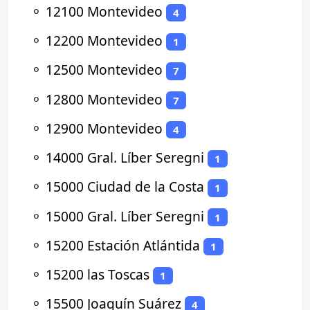
⚬
12100 Montevideo
4
⚬
12200 Montevideo
1
⚬
12500 Montevideo
7
⚬
12800 Montevideo
7
⚬
12900 Montevideo
4
⚬
14000 Gral. Líber Seregni
1
⚬
15000 Ciudad de la Costa
1
⚬
15000 Gral. Líber Seregni
1
⚬
15200 Estación Atlántida
1
⚬
15200 las Toscas
1
⚬
15500 Joaquín Suárez
4