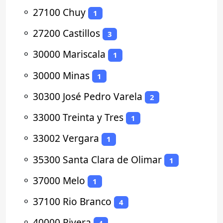
⚬
27100 Chuy
1
⚬
27200 Castillos
3
⚬
30000 Mariscala
1
⚬
30000 Minas
1
⚬
30300 José Pedro Varela
2
⚬
33000 Treinta y Tres
1
⚬
33002 Vergara
1
⚬
35300 Santa Clara de Olimar
1
⚬
37000 Melo
1
⚬
37100 Rio Branco
4
⚬
40000 Rivera