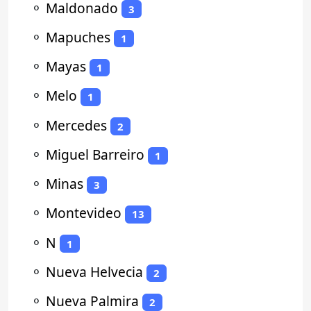
⚬
Maldonado
3
⚬
Mapuches
1
⚬
Mayas
1
⚬
Melo
1
⚬
Mercedes
2
⚬
Miguel Barreiro
1
⚬
Minas
3
⚬
Montevideo
13
⚬
N
1
⚬
Nueva Helvecia
2
⚬
Nueva Palmira
2