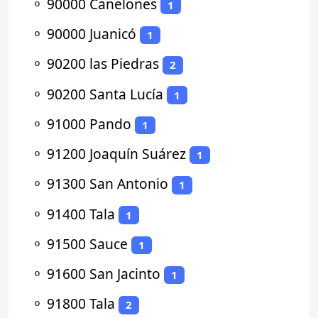
⚬
90000 Canelones
1
⚬
90000 Juanicó
1
⚬
90200 las Piedras
2
⚬
90200 Santa Lucía
1
⚬
91000 Pando
1
⚬
91200 Joaquín Suárez
1
⚬
91300 San Antonio
1
⚬
91400 Tala
1
⚬
91500 Sauce
1
⚬
91600 San Jacinto
1
⚬
91800 Tala
2