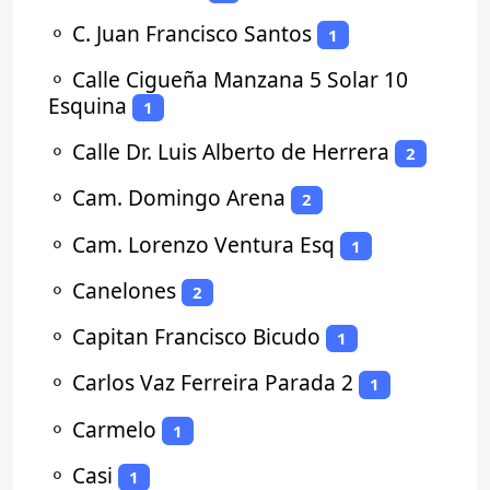
⚬
C. Juan Francisco Santos
1
⚬
Calle Cigueña Manzana 5 Solar 10
Esquina
1
⚬
Calle Dr. Luis Alberto de Herrera
2
⚬
Cam. Domingo Arena
2
⚬
Cam. Lorenzo Ventura Esq
1
⚬
Canelones
2
⚬
Capitan Francisco Bicudo
1
⚬
Carlos Vaz Ferreira Parada 2
1
⚬
Carmelo
1
⚬
Casi
1