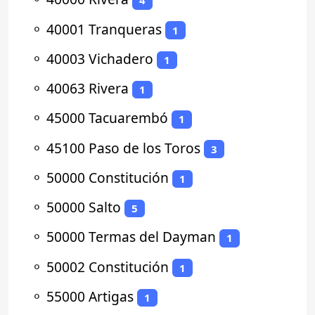
4
⚬
40001 Tranqueras
1
⚬
40003 Vichadero
1
⚬
40063 Rivera
1
⚬
45000 Tacuarembó
1
⚬
45100 Paso de los Toros
3
⚬
50000 Constitución
1
⚬
50000 Salto
5
⚬
50000 Termas del Dayman
1
⚬
50002 Constitución
1
⚬
55000 Artigas
1