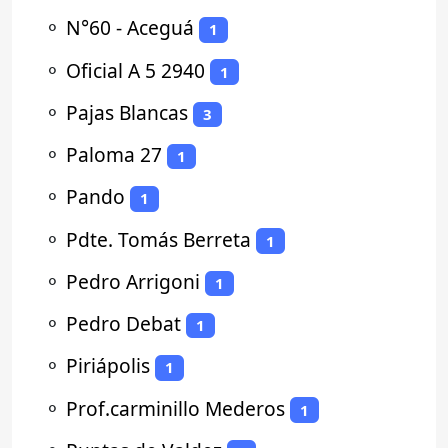
⚬
N°60 - Aceguá
1
⚬
Oficial A 5 2940
1
⚬
Pajas Blancas
3
⚬
Paloma 27
1
⚬
Pando
1
⚬
Pdte. Tomás Berreta
1
⚬
Pedro Arrigoni
1
⚬
Pedro Debat
1
⚬
Piriápolis
1
⚬
Prof.carminillo Mederos
1