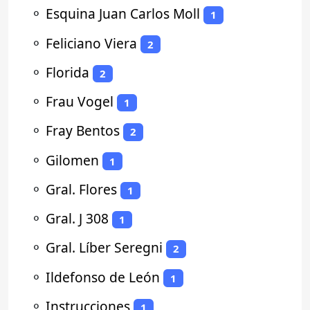
⚬
Esquina Juan Carlos Moll
1
⚬
Feliciano Viera
2
⚬
Florida
2
⚬
Frau Vogel
1
⚬
Fray Bentos
2
⚬
Gilomen
1
⚬
Gral. Flores
1
⚬
Gral. J 308
1
⚬
Gral. Líber Seregni
2
⚬
Ildefonso de León
1
⚬
Instrucciones
1