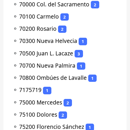
⚬
70000 Col. del Sacramento
2
⚬
70100 Carmelo
2
⚬
70200 Rosario
2
⚬
70300 Nueva Helvecia
1
⚬
70500 Juan L. Lacaze
3
⚬
70700 Nueva Palmira
1
⚬
70800 Ombúes de Lavalle
1
⚬
7175719
1
⚬
75000 Mercedes
2
⚬
75100 Dolores
2
⚬
75200 Florencio Sánchez
1