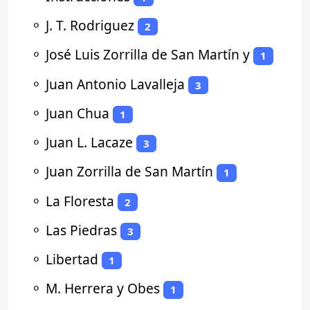
⚬
J. T. Rodriguez
2
⚬
José Luis Zorrilla de San Martín y
1
⚬
Juan Antonio Lavalleja
3
⚬
Juan Chua
1
⚬
Juan L. Lacaze
3
⚬
Juan Zorrilla de San Martín
1
⚬
La Floresta
2
⚬
Las Piedras
3
⚬
Libertad
1
⚬
M. Herrera y Obes
1