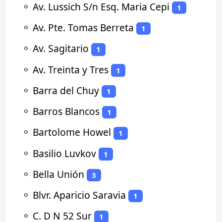
⚬
Av. Lussich S/n Esq. Maria Cepi
1
⚬
Av. Pte. Tomas Berreta
1
⚬
Av. Sagitario
1
⚬
Av. Treinta y Tres
1
⚬
Barra del Chuy
1
⚬
Barros Blancos
1
⚬
Bartolome Howel
1
⚬
Basilio Luvkov
1
⚬
Bella Unión
3
⚬
Blvr. Aparicio Saravia
1
⚬
C. D N 52 Sur
1