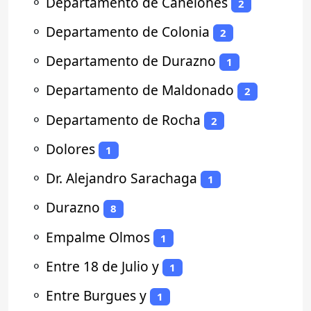
⚬
Departamento de Canelones
2
⚬
Departamento de Colonia
2
⚬
Departamento de Durazno
1
⚬
Departamento de Maldonado
2
⚬
Departamento de Rocha
2
⚬
Dolores
1
⚬
Dr. Alejandro Sarachaga
1
⚬
Durazno
8
⚬
Empalme Olmos
1
⚬
Entre 18 de Julio y
1
⚬
Entre Burgues y
1