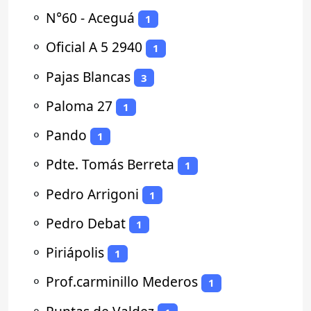
⚬
N°60 - Aceguá
1
⚬
Oficial A 5 2940
1
⚬
Pajas Blancas
3
⚬
Paloma 27
1
⚬
Pando
1
⚬
Pdte. Tomás Berreta
1
⚬
Pedro Arrigoni
1
⚬
Pedro Debat
1
⚬
Piriápolis
1
⚬
Prof.carminillo Mederos
1