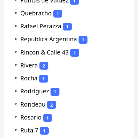
⚬
Puntas de Valdez
1
⚬
Quebracho
1
⚬
Rafael Perazza
1
⚬
República Argentina
1
⚬
Rincon & Calle 43
1
⚬
Rivera
2
⚬
Rocha
1
⚬
Rodríguez
1
⚬
Rondeau
2
⚬
Rosario
1
⚬
Ruta 7
1