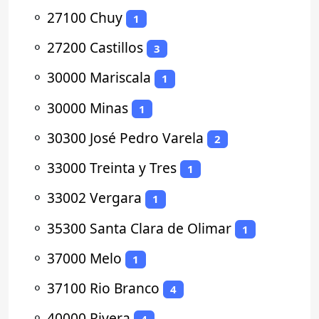
⚬
27100 Chuy
1
⚬
27200 Castillos
3
⚬
30000 Mariscala
1
⚬
30000 Minas
1
⚬
30300 José Pedro Varela
2
⚬
33000 Treinta y Tres
1
⚬
33002 Vergara
1
⚬
35300 Santa Clara de Olimar
1
⚬
37000 Melo
1
⚬
37100 Rio Branco
4
⚬
40000 Rivera