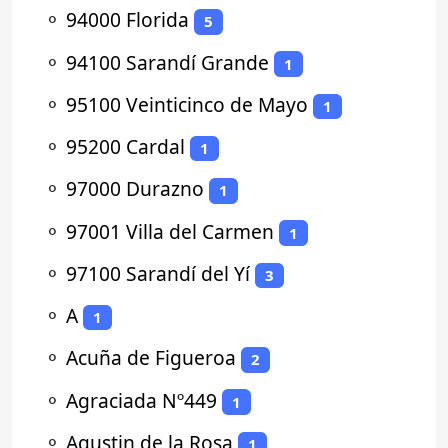
⚬
94000 Florida
5
⚬
94100 Sarandí Grande
1
⚬
95100 Veinticinco de Mayo
1
⚬
95200 Cardal
1
⚬
97000 Durazno
1
⚬
97001 Villa del Carmen
1
⚬
97100 Sarandí del Yí
3
⚬
A
1
⚬
Acuña de Figueroa
2
⚬
Agraciada Nº449
1
⚬
Agustin de la Rosa
1