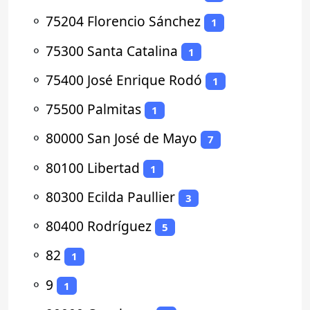
⚬
75204 Florencio Sánchez
1
⚬
75300 Santa Catalina
1
⚬
75400 José Enrique Rodó
1
⚬
75500 Palmitas
1
⚬
80000 San José de Mayo
7
⚬
80100 Libertad
1
⚬
80300 Ecilda Paullier
3
⚬
80400 Rodríguez
5
⚬
82
1
⚬
9
1