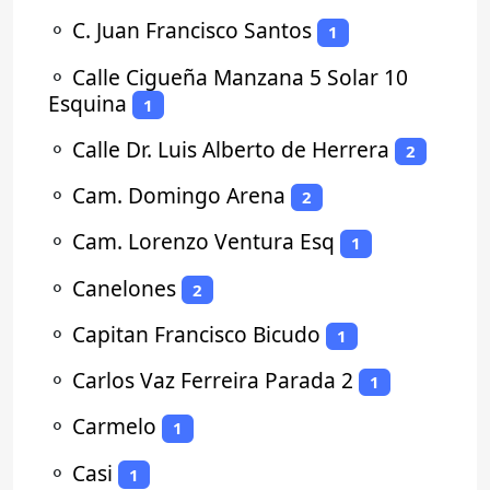
⚬
C. Juan Francisco Santos
1
⚬
Calle Cigueña Manzana 5 Solar 10
Esquina
1
⚬
Calle Dr. Luis Alberto de Herrera
2
⚬
Cam. Domingo Arena
2
⚬
Cam. Lorenzo Ventura Esq
1
⚬
Canelones
2
⚬
Capitan Francisco Bicudo
1
⚬
Carlos Vaz Ferreira Parada 2
1
⚬
Carmelo
1
⚬
Casi
1