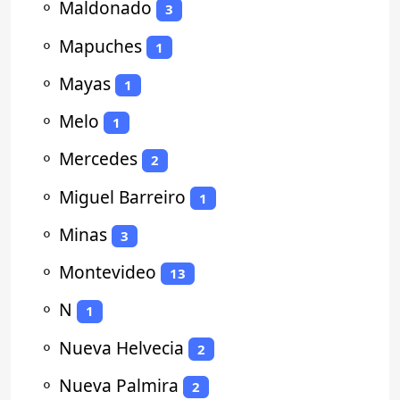
⚬
Maldonado
3
⚬
Mapuches
1
⚬
Mayas
1
⚬
Melo
1
⚬
Mercedes
2
⚬
Miguel Barreiro
1
⚬
Minas
3
⚬
Montevideo
13
⚬
N
1
⚬
Nueva Helvecia
2
⚬
Nueva Palmira
2