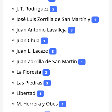
⚬
J. T. Rodriguez
2
⚬
José Luis Zorrilla de San Martín y
1
⚬
Juan Antonio Lavalleja
3
⚬
Juan Chua
1
⚬
Juan L. Lacaze
3
⚬
Juan Zorrilla de San Martín
1
⚬
La Floresta
2
⚬
Las Piedras
3
⚬
Libertad
1
⚬
M. Herrera y Obes
1