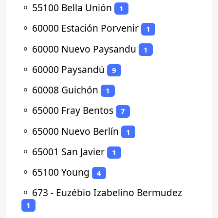
⚬
55100 Bella Unión
1
⚬
60000 Estación Porvenir
1
⚬
60000 Nuevo Paysandu
1
⚬
60000 Paysandú
9
⚬
60008 Guichón
1
⚬
65000 Fray Bentos
7
⚬
65000 Nuevo Berlín
1
⚬
65001 San Javier
1
⚬
65100 Young
4
⚬
673 - Euzébio Izabelino Bermudez
1