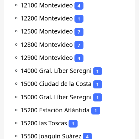
⚬
12100 Montevideo
4
⚬
12200 Montevideo
1
⚬
12500 Montevideo
7
⚬
12800 Montevideo
7
⚬
12900 Montevideo
4
⚬
14000 Gral. Líber Seregni
1
⚬
15000 Ciudad de la Costa
1
⚬
15000 Gral. Líber Seregni
1
⚬
15200 Estación Atlántida
1
⚬
15200 las Toscas
1
⚬
15500 Joaquín Suárez
4