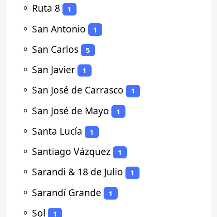
⚬
Ruta 8
1
⚬
San Antonio
1
⚬
San Carlos
5
⚬
San Javier
1
⚬
San José de Carrasco
1
⚬
San José de Mayo
1
⚬
Santa Lucía
1
⚬
Santiago Vázquez
1
⚬
Sarandi & 18 de Julio
1
⚬
Sarandí Grande
1
⚬
Sol
1