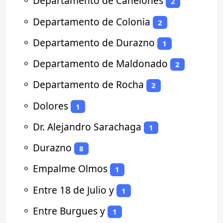
⚬
Departamento de Canelones
2
⚬
Departamento de Colonia
2
⚬
Departamento de Durazno
1
⚬
Departamento de Maldonado
2
⚬
Departamento de Rocha
2
⚬
Dolores
1
⚬
Dr. Alejandro Sarachaga
1
⚬
Durazno
8
⚬
Empalme Olmos
1
⚬
Entre 18 de Julio y
1
⚬
Entre Burgues y
1