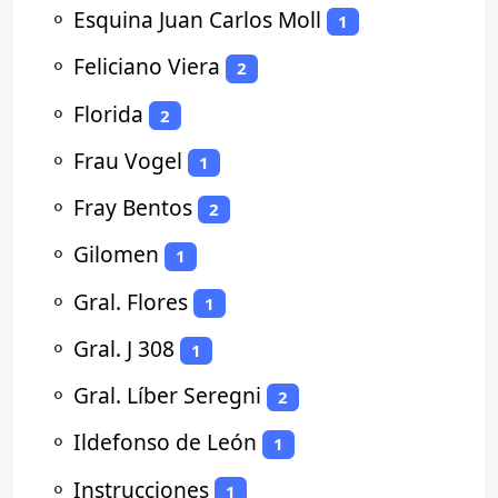
⚬
Esquina Juan Carlos Moll
1
⚬
Feliciano Viera
2
⚬
Florida
2
⚬
Frau Vogel
1
⚬
Fray Bentos
2
⚬
Gilomen
1
⚬
Gral. Flores
1
⚬
Gral. J 308
1
⚬
Gral. Líber Seregni
2
⚬
Ildefonso de León
1
⚬
Instrucciones
1