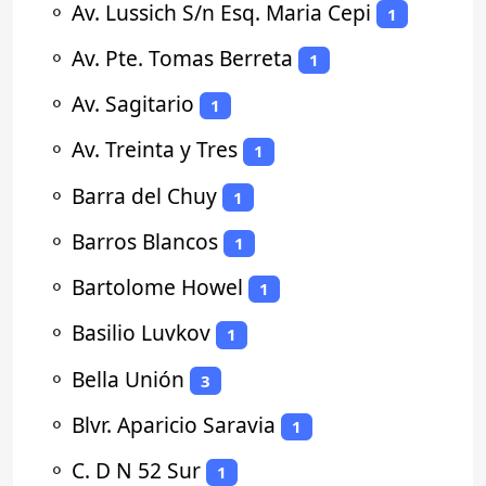
⚬
Av. Lussich S/n Esq. Maria Cepi
1
⚬
Av. Pte. Tomas Berreta
1
⚬
Av. Sagitario
1
⚬
Av. Treinta y Tres
1
⚬
Barra del Chuy
1
⚬
Barros Blancos
1
⚬
Bartolome Howel
1
⚬
Basilio Luvkov
1
⚬
Bella Unión
3
⚬
Blvr. Aparicio Saravia
1
⚬
C. D N 52 Sur
1