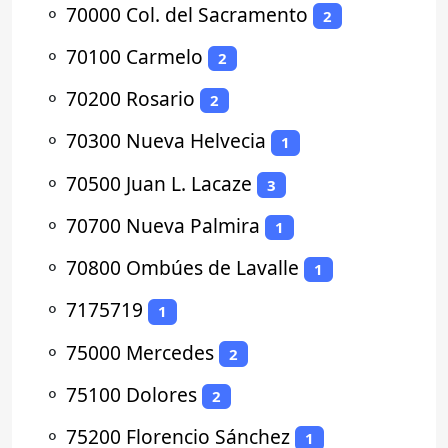
⚬
70000 Col. del Sacramento
2
⚬
70100 Carmelo
2
⚬
70200 Rosario
2
⚬
70300 Nueva Helvecia
1
⚬
70500 Juan L. Lacaze
3
⚬
70700 Nueva Palmira
1
⚬
70800 Ombúes de Lavalle
1
⚬
7175719
1
⚬
75000 Mercedes
2
⚬
75100 Dolores
2
⚬
75200 Florencio Sánchez
1