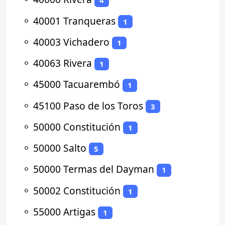
4
⚬
40001 Tranqueras
1
⚬
40003 Vichadero
1
⚬
40063 Rivera
1
⚬
45000 Tacuarembó
1
⚬
45100 Paso de los Toros
3
⚬
50000 Constitución
1
⚬
50000 Salto
5
⚬
50000 Termas del Dayman
1
⚬
50002 Constitución
1
⚬
55000 Artigas
1