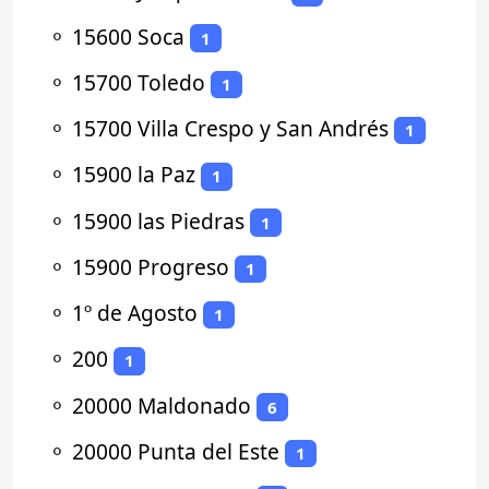
⚬
15600 Soca
1
⚬
15700 Toledo
1
⚬
15700 Villa Crespo y San Andrés
1
⚬
15900 la Paz
1
⚬
15900 las Piedras
1
⚬
15900 Progreso
1
⚬
1º de Agosto
1
⚬
200
1
⚬
20000 Maldonado
6
⚬
20000 Punta del Este
1