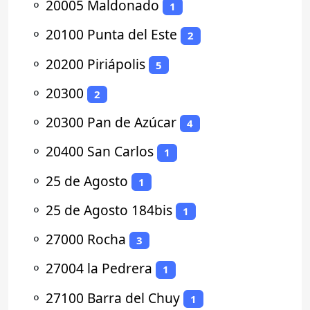
⚬
20005 Maldonado
1
⚬
20100 Punta del Este
2
⚬
20200 Piriápolis
5
⚬
20300
2
⚬
20300 Pan de Azúcar
4
⚬
20400 San Carlos
1
⚬
25 de Agosto
1
⚬
25 de Agosto 184bis
1
⚬
27000 Rocha
3
⚬
27004 la Pedrera
1
⚬
27100 Barra del Chuy
1