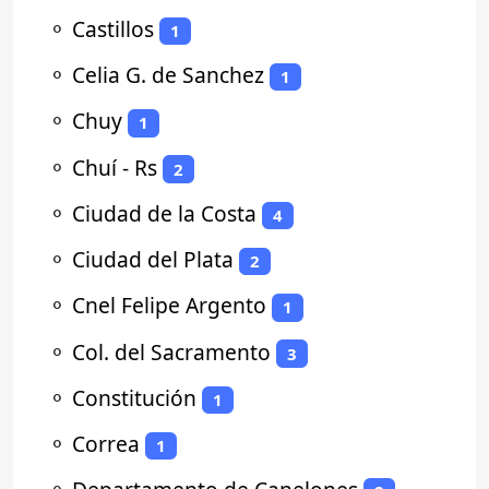
⚬
Castillos
1
⚬
Celia G. de Sanchez
1
⚬
Chuy
1
⚬
Chuí - Rs
2
⚬
Ciudad de la Costa
4
⚬
Ciudad del Plata
2
⚬
Cnel Felipe Argento
1
⚬
Col. del Sacramento
3
⚬
Constitución
1
⚬
Correa
1