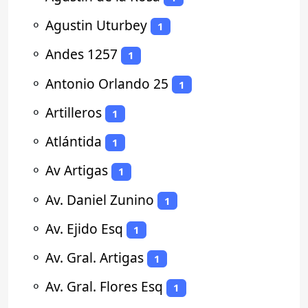
⚬
Agustin Uturbey
1
⚬
Andes 1257
1
⚬
Antonio Orlando 25
1
⚬
Artilleros
1
⚬
Atlántida
1
⚬
Av Artigas
1
⚬
Av. Daniel Zunino
1
⚬
Av. Ejido Esq
1
⚬
Av. Gral. Artigas
1
⚬
Av. Gral. Flores Esq
1