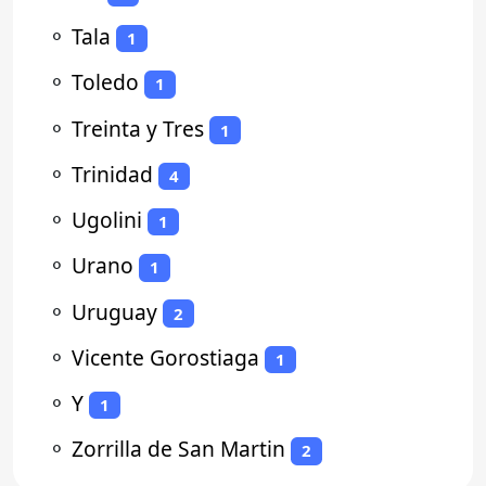
⚬
Tala
1
⚬
Toledo
1
⚬
Treinta y Tres
1
⚬
Trinidad
4
⚬
Ugolini
1
⚬
Urano
1
⚬
Uruguay
2
⚬
Vicente Gorostiaga
1
⚬
Y
1
⚬
Zorrilla de San Martin
2