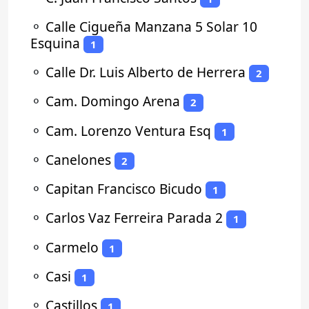
⚬
Calle Cigueña Manzana 5 Solar 10
Esquina
1
⚬
Calle Dr. Luis Alberto de Herrera
2
⚬
Cam. Domingo Arena
2
⚬
Cam. Lorenzo Ventura Esq
1
⚬
Canelones
2
⚬
Capitan Francisco Bicudo
1
⚬
Carlos Vaz Ferreira Parada 2
1
⚬
Carmelo
1
⚬
Casi
1
⚬
Castillos
1