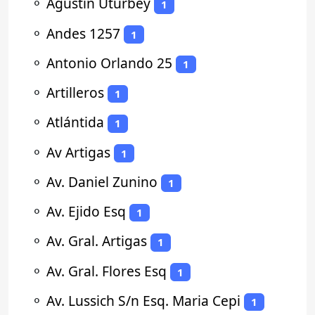
⚬
Agustin Uturbey
1
⚬
Andes 1257
1
⚬
Antonio Orlando 25
1
⚬
Artilleros
1
⚬
Atlántida
1
⚬
Av Artigas
1
⚬
Av. Daniel Zunino
1
⚬
Av. Ejido Esq
1
⚬
Av. Gral. Artigas
1
⚬
Av. Gral. Flores Esq
1
⚬
Av. Lussich S/n Esq. Maria Cepi
1