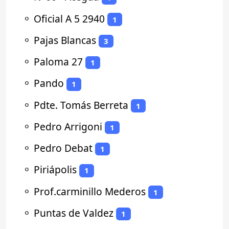
⚬
Oficial A 5 2940
1
⚬
Pajas Blancas
3
⚬
Paloma 27
1
⚬
Pando
1
⚬
Pdte. Tomás Berreta
1
⚬
Pedro Arrigoni
1
⚬
Pedro Debat
1
⚬
Piriápolis
1
⚬
Prof.carminillo Mederos
1
⚬
Puntas de Valdez
1