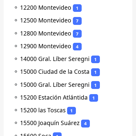
⚬
12200 Montevideo
1
⚬
12500 Montevideo
7
⚬
12800 Montevideo
7
⚬
12900 Montevideo
4
⚬
14000 Gral. Líber Seregni
1
⚬
15000 Ciudad de la Costa
1
⚬
15000 Gral. Líber Seregni
1
⚬
15200 Estación Atlántida
1
⚬
15200 las Toscas
1
⚬
15500 Joaquín Suárez
4
⚬
15600 Soca