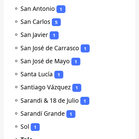
⚬
San Antonio
1
⚬
San Carlos
5
⚬
San Javier
1
⚬
San José de Carrasco
1
⚬
San José de Mayo
1
⚬
Santa Lucía
1
⚬
Santiago Vázquez
1
⚬
Sarandi & 18 de Julio
1
⚬
Sarandí Grande
1
⚬
Sol
1