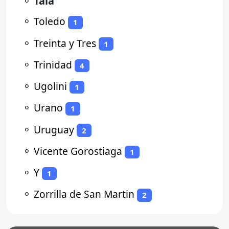
⚬
Tala
⚬
Toledo
1
⚬
Treinta y Tres
1
⚬
Trinidad
4
⚬
Ugolini
1
⚬
Urano
1
⚬
Uruguay
2
⚬
Vicente Gorostiaga
1
⚬
Y
1
⚬
Zorrilla de San Martin
2