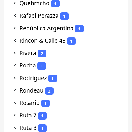
⚬
Quebracho
1
⚬
Rafael Perazza
1
⚬
República Argentina
1
⚬
Rincon & Calle 43
1
⚬
Rivera
2
⚬
Rocha
1
⚬
Rodríguez
1
⚬
Rondeau
2
⚬
Rosario
1
⚬
Ruta 7
1
⚬
Ruta 8
1