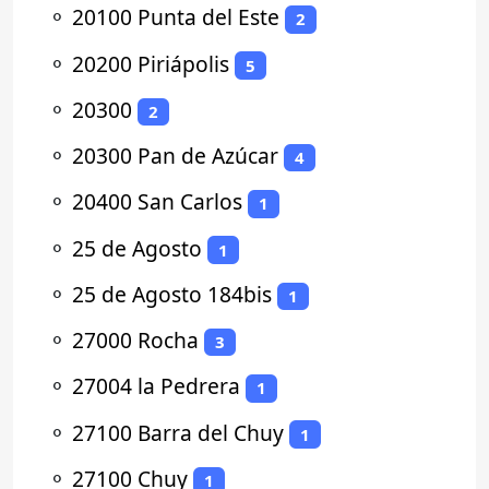
⚬
20100 Punta del Este
2
⚬
20200 Piriápolis
5
⚬
20300
2
⚬
20300 Pan de Azúcar
4
⚬
20400 San Carlos
1
⚬
25 de Agosto
1
⚬
25 de Agosto 184bis
1
⚬
27000 Rocha
3
⚬
27004 la Pedrera
1
⚬
27100 Barra del Chuy
1
⚬
27100 Chuy
1