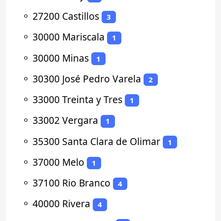
⚬
27200 Castillos
3
⚬
30000 Mariscala
1
⚬
30000 Minas
1
⚬
30300 José Pedro Varela
2
⚬
33000 Treinta y Tres
1
⚬
33002 Vergara
1
⚬
35300 Santa Clara de Olimar
1
⚬
37000 Melo
1
⚬
37100 Rio Branco
4
⚬
40000 Rivera
4