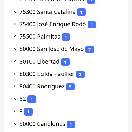
⚬
75300 Santa Catalina
1
⚬
75400 José Enrique Rodó
1
⚬
75500 Palmitas
1
⚬
80000 San José de Mayo
7
⚬
80100 Libertad
1
⚬
80300 Ecilda Paullier
3
⚬
80400 Rodríguez
5
⚬
82
1
⚬
9
1
⚬
90000 Canelones
1