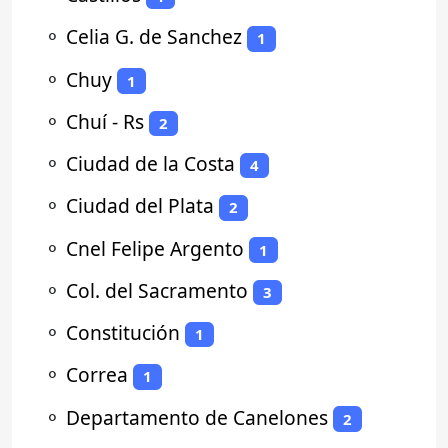
⚬
Celia G. de Sanchez
1
⚬
Chuy
1
⚬
Chuí - Rs
2
⚬
Ciudad de la Costa
4
⚬
Ciudad del Plata
2
⚬
Cnel Felipe Argento
1
⚬
Col. del Sacramento
3
⚬
Constitución
1
⚬
Correa
1
⚬
Departamento de Canelones
2