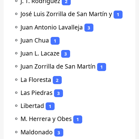
⚬
J. T. Rodriguez
2
⚬
José Luis Zorrilla de San Martín y
1
⚬
Juan Antonio Lavalleja
3
⚬
Juan Chua
1
⚬
Juan L. Lacaze
3
⚬
Juan Zorrilla de San Martín
1
⚬
La Floresta
2
⚬
Las Piedras
3
⚬
Libertad
1
⚬
M. Herrera y Obes
1
⚬
Maldonado
3