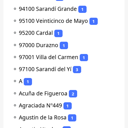
⚬
94100 Sarandí Grande
1
⚬
95100 Veinticinco de Mayo
1
⚬
95200 Cardal
1
⚬
97000 Durazno
1
⚬
97001 Villa del Carmen
1
⚬
97100 Sarandí del Yí
3
⚬
A
1
⚬
Acuña de Figueroa
2
⚬
Agraciada Nº449
1
⚬
Agustin de la Rosa
1