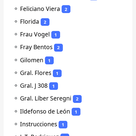
⚬
Feliciano Viera
2
⚬
Florida
2
⚬
Frau Vogel
1
⚬
Fray Bentos
2
⚬
Gilomen
1
⚬
Gral. Flores
1
⚬
Gral. J 308
1
⚬
Gral. Líber Seregni
2
⚬
Ildefonso de León
1
⚬
Instrucciones
1