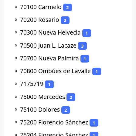
⚬
70100 Carmelo
2
⚬
70200 Rosario
2
⚬
70300 Nueva Helvecia
1
⚬
70500 Juan L. Lacaze
3
⚬
70700 Nueva Palmira
1
⚬
70800 Ombúes de Lavalle
1
⚬
7175719
1
⚬
75000 Mercedes
2
⚬
75100 Dolores
2
⚬
75200 Florencio Sánchez
1
⚬
75204 Florencio Sánchez
1