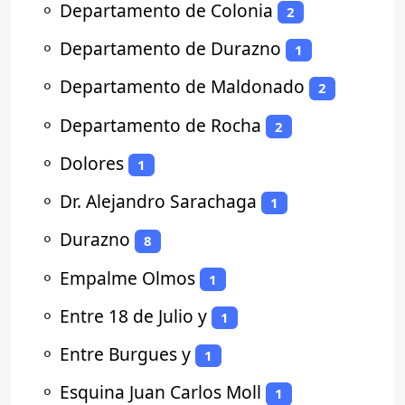
⚬
Departamento de Colonia
2
⚬
Departamento de Durazno
1
⚬
Departamento de Maldonado
2
⚬
Departamento de Rocha
2
⚬
Dolores
1
⚬
Dr. Alejandro Sarachaga
1
⚬
Durazno
8
⚬
Empalme Olmos
1
⚬
Entre 18 de Julio y
1
⚬
Entre Burgues y
1
⚬
Esquina Juan Carlos Moll
1