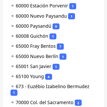
⚬
60000 Estación Porvenir
1
⚬
60000 Nuevo Paysandu
1
⚬
60000 Paysandú
9
⚬
60008 Guichón
1
⚬
65000 Fray Bentos
7
⚬
65000 Nuevo Berlín
1
⚬
65001 San Javier
1
⚬
65100 Young
4
⚬
673 - Euzébio Izabelino Bermudez
1
⚬
70000 Col. del Sacramento
2