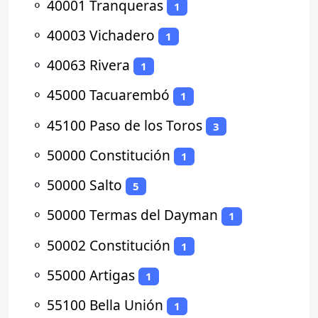
⚬
40001 Tranqueras
1
⚬
40003 Vichadero
1
⚬
40063 Rivera
1
⚬
45000 Tacuarembó
1
⚬
45100 Paso de los Toros
3
⚬
50000 Constitución
1
⚬
50000 Salto
5
⚬
50000 Termas del Dayman
1
⚬
50002 Constitución
1
⚬
55000 Artigas
1
⚬
55100 Bella Unión
1