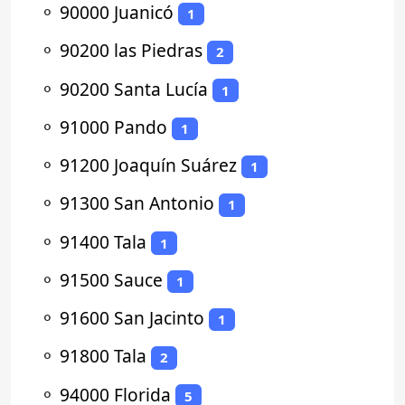
⚬
90000 Juanicó
1
⚬
90200 las Piedras
2
⚬
90200 Santa Lucía
1
⚬
91000 Pando
1
⚬
91200 Joaquín Suárez
1
⚬
91300 San Antonio
1
⚬
91400 Tala
1
⚬
91500 Sauce
1
⚬
91600 San Jacinto
1
⚬
91800 Tala
2
⚬
94000 Florida
5