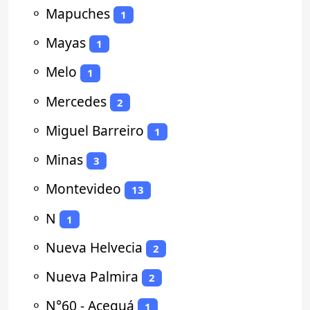
⚬
Mapuches
1
⚬
Mayas
1
⚬
Melo
1
⚬
Mercedes
2
⚬
Miguel Barreiro
1
⚬
Minas
3
⚬
Montevideo
13
⚬
N
1
⚬
Nueva Helvecia
2
⚬
Nueva Palmira
2
⚬
N°60 - Aceguá
1