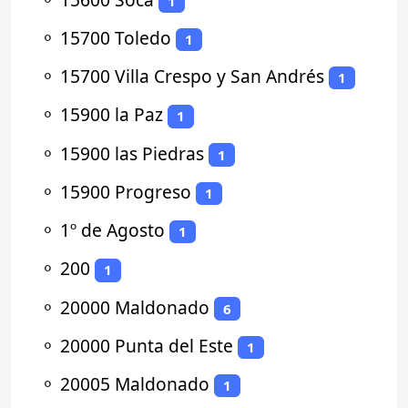
1
⚬
15700 Toledo
1
⚬
15700 Villa Crespo y San Andrés
1
⚬
15900 la Paz
1
⚬
15900 las Piedras
1
⚬
15900 Progreso
1
⚬
1º de Agosto
1
⚬
200
1
⚬
20000 Maldonado
6
⚬
20000 Punta del Este
1
⚬
20005 Maldonado
1