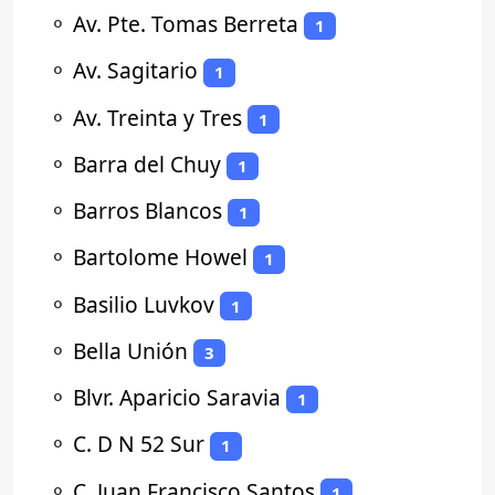
⚬
Av. Pte. Tomas Berreta
1
⚬
Av. Sagitario
1
⚬
Av. Treinta y Tres
1
⚬
Barra del Chuy
1
⚬
Barros Blancos
1
⚬
Bartolome Howel
1
⚬
Basilio Luvkov
1
⚬
Bella Unión
3
⚬
Blvr. Aparicio Saravia
1
⚬
C. D N 52 Sur
1
⚬
C. Juan Francisco Santos
1