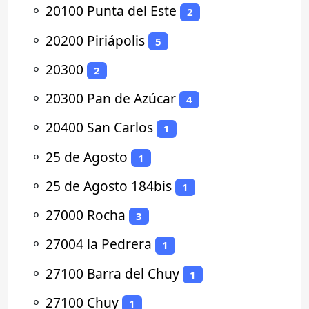
⚬
20100 Punta del Este
2
⚬
20200 Piriápolis
5
⚬
20300
2
⚬
20300 Pan de Azúcar
4
⚬
20400 San Carlos
1
⚬
25 de Agosto
1
⚬
25 de Agosto 184bis
1
⚬
27000 Rocha
3
⚬
27004 la Pedrera
1
⚬
27100 Barra del Chuy
1
⚬
27100 Chuy
1