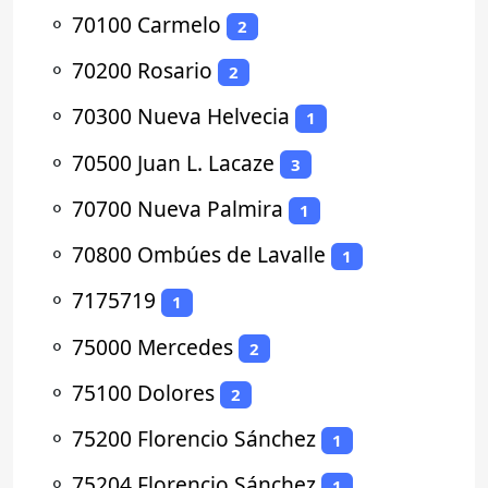
⚬
70100 Carmelo
2
⚬
70200 Rosario
2
⚬
70300 Nueva Helvecia
1
⚬
70500 Juan L. Lacaze
3
⚬
70700 Nueva Palmira
1
⚬
70800 Ombúes de Lavalle
1
⚬
7175719
1
⚬
75000 Mercedes
2
⚬
75100 Dolores
2
⚬
75200 Florencio Sánchez
1
⚬
75204 Florencio Sánchez
1