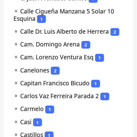
⚬
Calle Cigueña Manzana 5 Solar 10
Esquina
1
⚬
Calle Dr. Luis Alberto de Herrera
2
⚬
Cam. Domingo Arena
2
⚬
Cam. Lorenzo Ventura Esq
1
⚬
Canelones
2
⚬
Capitan Francisco Bicudo
1
⚬
Carlos Vaz Ferreira Parada 2
1
⚬
Carmelo
1
⚬
Casi
1
⚬
Castillos
1