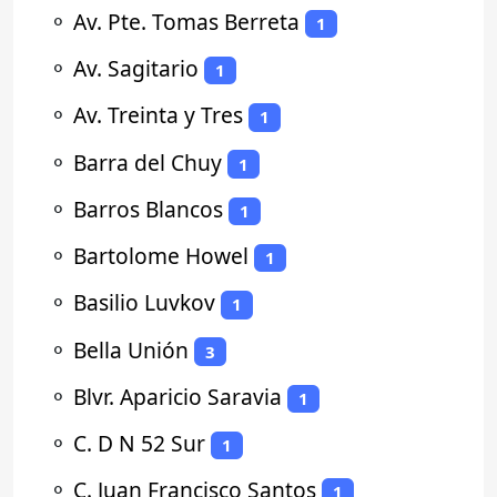
⚬
Av. Pte. Tomas Berreta
1
⚬
Av. Sagitario
1
⚬
Av. Treinta y Tres
1
⚬
Barra del Chuy
1
⚬
Barros Blancos
1
⚬
Bartolome Howel
1
⚬
Basilio Luvkov
1
⚬
Bella Unión
3
⚬
Blvr. Aparicio Saravia
1
⚬
C. D N 52 Sur
1
⚬
C. Juan Francisco Santos
1