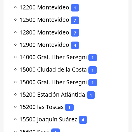
⚬
12200 Montevideo
1
⚬
12500 Montevideo
7
⚬
12800 Montevideo
7
⚬
12900 Montevideo
4
⚬
14000 Gral. Líber Seregni
1
⚬
15000 Ciudad de la Costa
1
⚬
15000 Gral. Líber Seregni
1
⚬
15200 Estación Atlántida
1
⚬
15200 las Toscas
1
⚬
15500 Joaquín Suárez
4
⚬
15600 Soca