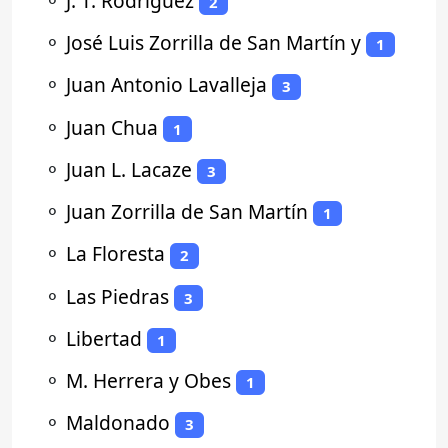
⚬
J. T. Rodriguez
2
⚬
José Luis Zorrilla de San Martín y
1
⚬
Juan Antonio Lavalleja
3
⚬
Juan Chua
1
⚬
Juan L. Lacaze
3
⚬
Juan Zorrilla de San Martín
1
⚬
La Floresta
2
⚬
Las Piedras
3
⚬
Libertad
1
⚬
M. Herrera y Obes
1
⚬
Maldonado
3