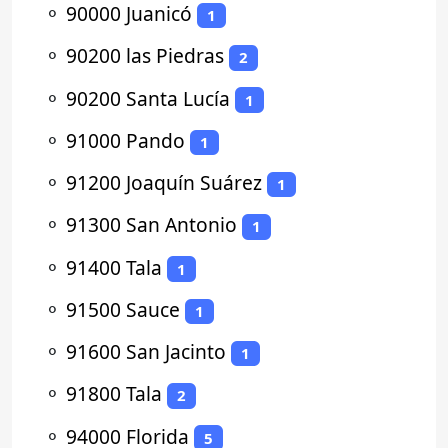
⚬
90000 Juanicó
1
⚬
90200 las Piedras
2
⚬
90200 Santa Lucía
1
⚬
91000 Pando
1
⚬
91200 Joaquín Suárez
1
⚬
91300 San Antonio
1
⚬
91400 Tala
1
⚬
91500 Sauce
1
⚬
91600 San Jacinto
1
⚬
91800 Tala
2
⚬
94000 Florida
5