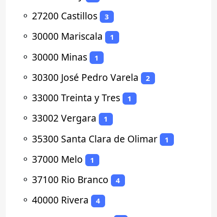
⚬
27200 Castillos
3
⚬
30000 Mariscala
1
⚬
30000 Minas
1
⚬
30300 José Pedro Varela
2
⚬
33000 Treinta y Tres
1
⚬
33002 Vergara
1
⚬
35300 Santa Clara de Olimar
1
⚬
37000 Melo
1
⚬
37100 Rio Branco
4
⚬
40000 Rivera
4