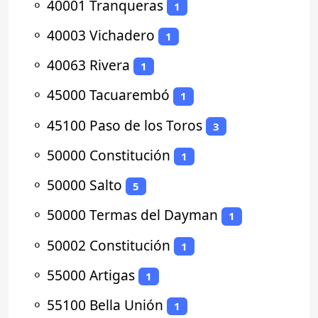
⚬
40001 Tranqueras
1
⚬
40003 Vichadero
1
⚬
40063 Rivera
1
⚬
45000 Tacuarembó
1
⚬
45100 Paso de los Toros
3
⚬
50000 Constitución
1
⚬
50000 Salto
5
⚬
50000 Termas del Dayman
1
⚬
50002 Constitución
1
⚬
55000 Artigas
1
⚬
55100 Bella Unión
1