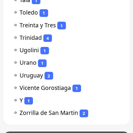
1
⚬
Toledo
1
⚬
Treinta y Tres
1
⚬
Trinidad
4
⚬
Ugolini
1
⚬
Urano
1
⚬
Uruguay
2
⚬
Vicente Gorostiaga
1
⚬
Y
1
⚬
Zorrilla de San Martin
2