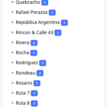
⚬
Quebracho
1
⚬
Rafael Perazza
1
⚬
República Argentina
1
⚬
Rincon & Calle 43
1
⚬
Rivera
2
⚬
Rocha
1
⚬
Rodríguez
1
⚬
Rondeau
2
⚬
Rosario
1
⚬
Ruta 7
1
⚬
Ruta 8
1