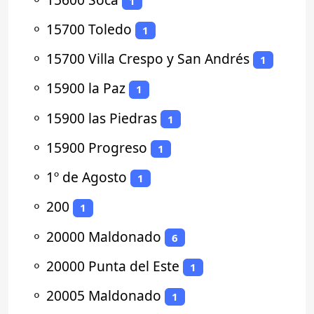
1
⚬
15700 Toledo
1
⚬
15700 Villa Crespo y San Andrés
1
⚬
15900 la Paz
1
⚬
15900 las Piedras
1
⚬
15900 Progreso
1
⚬
1º de Agosto
1
⚬
200
1
⚬
20000 Maldonado
6
⚬
20000 Punta del Este
1
⚬
20005 Maldonado
1