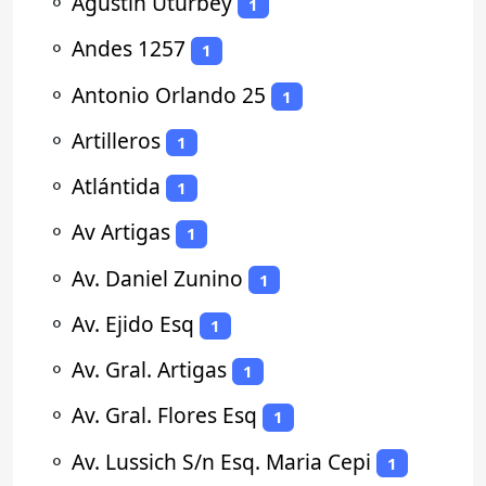
⚬
Agustin Uturbey
1
⚬
Andes 1257
1
⚬
Antonio Orlando 25
1
⚬
Artilleros
1
⚬
Atlántida
1
⚬
Av Artigas
1
⚬
Av. Daniel Zunino
1
⚬
Av. Ejido Esq
1
⚬
Av. Gral. Artigas
1
⚬
Av. Gral. Flores Esq
1
⚬
Av. Lussich S/n Esq. Maria Cepi
1