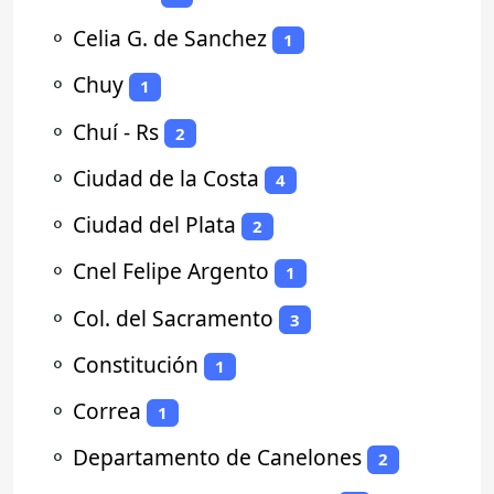
⚬
Celia G. de Sanchez
1
⚬
Chuy
1
⚬
Chuí - Rs
2
⚬
Ciudad de la Costa
4
⚬
Ciudad del Plata
2
⚬
Cnel Felipe Argento
1
⚬
Col. del Sacramento
3
⚬
Constitución
1
⚬
Correa
1
⚬
Departamento de Canelones
2