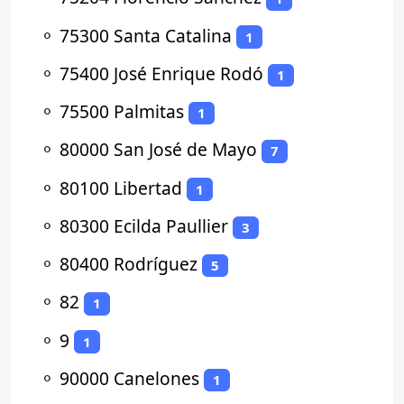
⚬
75300 Santa Catalina
1
⚬
75400 José Enrique Rodó
1
⚬
75500 Palmitas
1
⚬
80000 San José de Mayo
7
⚬
80100 Libertad
1
⚬
80300 Ecilda Paullier
3
⚬
80400 Rodríguez
5
⚬
82
1
⚬
9
1
⚬
90000 Canelones
1