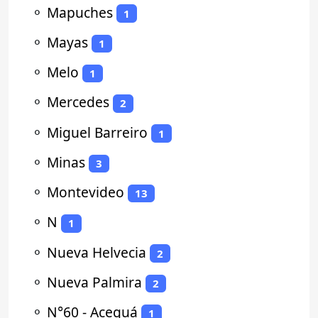
⚬
Mapuches
1
⚬
Mayas
1
⚬
Melo
1
⚬
Mercedes
2
⚬
Miguel Barreiro
1
⚬
Minas
3
⚬
Montevideo
13
⚬
N
1
⚬
Nueva Helvecia
2
⚬
Nueva Palmira
2
⚬
N°60 - Aceguá
1