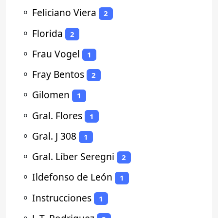
⚬
Feliciano Viera
2
⚬
Florida
2
⚬
Frau Vogel
1
⚬
Fray Bentos
2
⚬
Gilomen
1
⚬
Gral. Flores
1
⚬
Gral. J 308
1
⚬
Gral. Líber Seregni
2
⚬
Ildefonso de León
1
⚬
Instrucciones
1