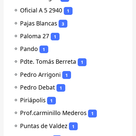
⚬
Oficial A 5 2940
1
⚬
Pajas Blancas
3
⚬
Paloma 27
1
⚬
Pando
1
⚬
Pdte. Tomás Berreta
1
⚬
Pedro Arrigoni
1
⚬
Pedro Debat
1
⚬
Piriápolis
1
⚬
Prof.carminillo Mederos
1
⚬
Puntas de Valdez
1