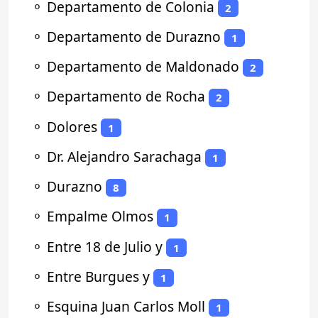
⚬
Departamento de Colonia
2
⚬
Departamento de Durazno
1
⚬
Departamento de Maldonado
2
⚬
Departamento de Rocha
2
⚬
Dolores
1
⚬
Dr. Alejandro Sarachaga
1
⚬
Durazno
8
⚬
Empalme Olmos
1
⚬
Entre 18 de Julio y
1
⚬
Entre Burgues y
1
⚬
Esquina Juan Carlos Moll
1