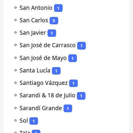
⚬
San Antonio
1
⚬
San Carlos
5
⚬
San Javier
1
⚬
San José de Carrasco
1
⚬
San José de Mayo
1
⚬
Santa Lucía
1
⚬
Santiago Vázquez
1
⚬
Sarandi & 18 de Julio
1
⚬
Sarandí Grande
1
⚬
Sol
1
⚬
Tala