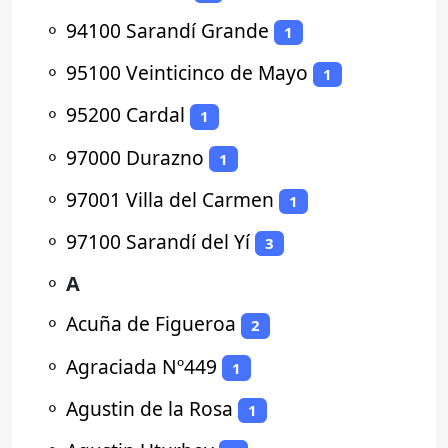
⚬
94100 Sarandí Grande
1
⚬
95100 Veinticinco de Mayo
1
⚬
95200 Cardal
1
⚬
97000 Durazno
1
⚬
97001 Villa del Carmen
1
⚬
97100 Sarandí del Yí
3
⚬
A
⚬
Acuña de Figueroa
2
⚬
Agraciada Nº449
1
⚬
Agustin de la Rosa
1