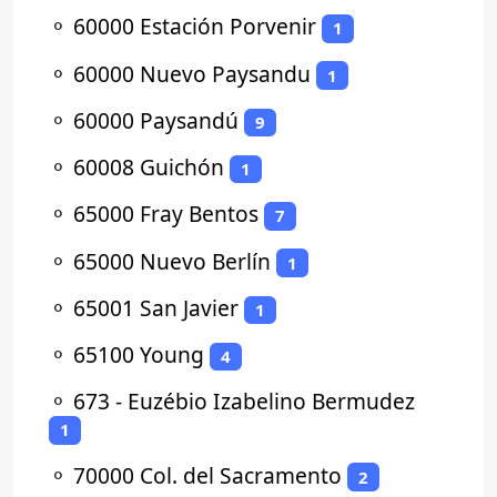
⚬
60000 Estación Porvenir
1
⚬
60000 Nuevo Paysandu
1
⚬
60000 Paysandú
9
⚬
60008 Guichón
1
⚬
65000 Fray Bentos
7
⚬
65000 Nuevo Berlín
1
⚬
65001 San Javier
1
⚬
65100 Young
4
⚬
673 - Euzébio Izabelino Bermudez
1
⚬
70000 Col. del Sacramento
2