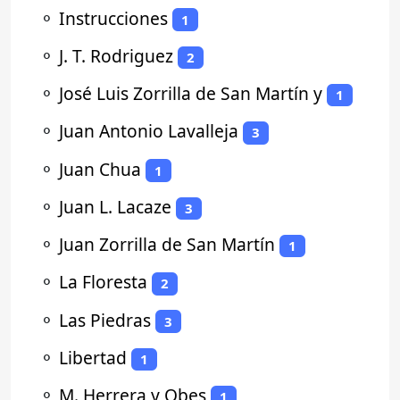
⚬
Instrucciones
1
⚬
J. T. Rodriguez
2
⚬
José Luis Zorrilla de San Martín y
1
⚬
Juan Antonio Lavalleja
3
⚬
Juan Chua
1
⚬
Juan L. Lacaze
3
⚬
Juan Zorrilla de San Martín
1
⚬
La Floresta
2
⚬
Las Piedras
3
⚬
Libertad
1
⚬
M. Herrera y Obes
1