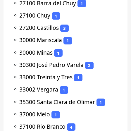
⚬
27100 Barra del Chuy
1
⚬
27100 Chuy
1
⚬
27200 Castillos
3
⚬
30000 Mariscala
1
⚬
30000 Minas
1
⚬
30300 José Pedro Varela
2
⚬
33000 Treinta y Tres
1
⚬
33002 Vergara
1
⚬
35300 Santa Clara de Olimar
1
⚬
37000 Melo
1
⚬
37100 Rio Branco
4