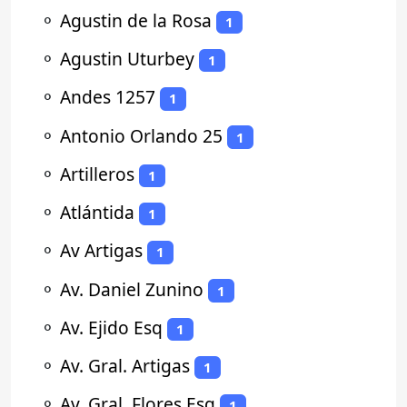
⚬
Agustin de la Rosa
1
⚬
Agustin Uturbey
1
⚬
Andes 1257
1
⚬
Antonio Orlando 25
1
⚬
Artilleros
1
⚬
Atlántida
1
⚬
Av Artigas
1
⚬
Av. Daniel Zunino
1
⚬
Av. Ejido Esq
1
⚬
Av. Gral. Artigas
1
⚬
Av. Gral. Flores Esq
1