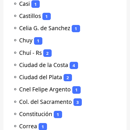
⚬
Casi
1
⚬
Castillos
1
⚬
Celia G. de Sanchez
1
⚬
Chuy
1
⚬
Chuí - Rs
2
⚬
Ciudad de la Costa
4
⚬
Ciudad del Plata
2
⚬
Cnel Felipe Argento
1
⚬
Col. del Sacramento
3
⚬
Constitución
1
⚬
Correa
1