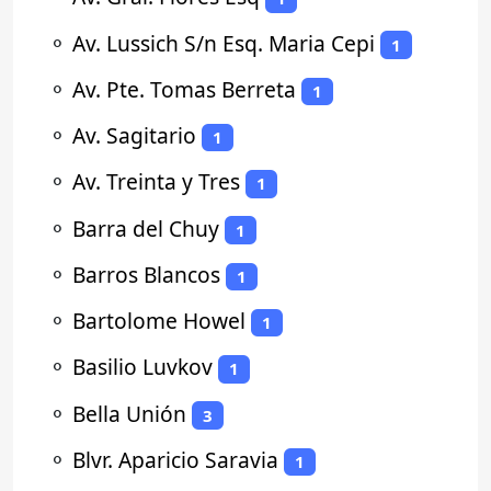
⚬
Av. Lussich S/n Esq. Maria Cepi
1
⚬
Av. Pte. Tomas Berreta
1
⚬
Av. Sagitario
1
⚬
Av. Treinta y Tres
1
⚬
Barra del Chuy
1
⚬
Barros Blancos
1
⚬
Bartolome Howel
1
⚬
Basilio Luvkov
1
⚬
Bella Unión
3
⚬
Blvr. Aparicio Saravia
1