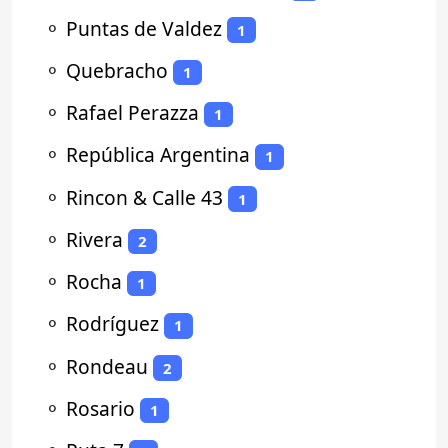
⚬
Puntas de Valdez
1
⚬
Quebracho
1
⚬
Rafael Perazza
1
⚬
República Argentina
1
⚬
Rincon & Calle 43
1
⚬
Rivera
2
⚬
Rocha
1
⚬
Rodríguez
1
⚬
Rondeau
2
⚬
Rosario
1