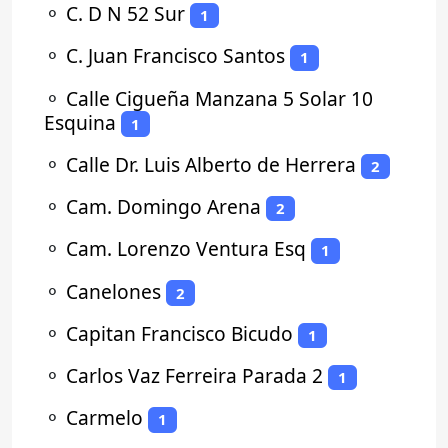
⚬
C. D N 52 Sur
1
⚬
C. Juan Francisco Santos
1
⚬
Calle Cigueña Manzana 5 Solar 10
Esquina
1
⚬
Calle Dr. Luis Alberto de Herrera
2
⚬
Cam. Domingo Arena
2
⚬
Cam. Lorenzo Ventura Esq
1
⚬
Canelones
2
⚬
Capitan Francisco Bicudo
1
⚬
Carlos Vaz Ferreira Parada 2
1
⚬
Carmelo
1