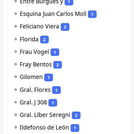
⚬
Entre Burgues y
1
⚬
Esquina Juan Carlos Moll
1
⚬
Feliciano Viera
2
⚬
Florida
2
⚬
Frau Vogel
1
⚬
Fray Bentos
2
⚬
Gilomen
1
⚬
Gral. Flores
1
⚬
Gral. J 308
1
⚬
Gral. Líber Seregni
2
⚬
Ildefonso de León
1