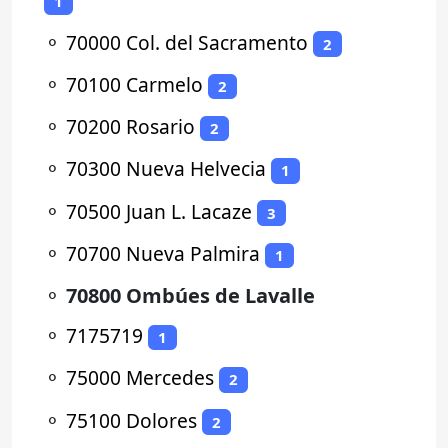
1
⚬
70000 Col. del Sacramento
2
⚬
70100 Carmelo
2
⚬
70200 Rosario
2
⚬
70300 Nueva Helvecia
1
⚬
70500 Juan L. Lacaze
3
⚬
70700 Nueva Palmira
1
⚬
70800 Ombúes de Lavalle
⚬
7175719
1
⚬
75000 Mercedes
2
⚬
75100 Dolores
2