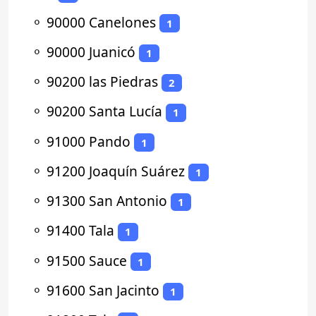
⚬
90000 Canelones
1
⚬
90000 Juanicó
1
⚬
90200 las Piedras
2
⚬
90200 Santa Lucía
1
⚬
91000 Pando
1
⚬
91200 Joaquín Suárez
1
⚬
91300 San Antonio
1
⚬
91400 Tala
1
⚬
91500 Sauce
1
⚬
91600 San Jacinto
1