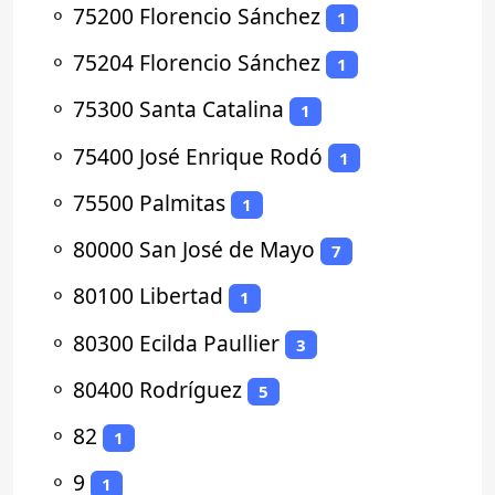
⚬
75200 Florencio Sánchez
1
⚬
75204 Florencio Sánchez
1
⚬
75300 Santa Catalina
1
⚬
75400 José Enrique Rodó
1
⚬
75500 Palmitas
1
⚬
80000 San José de Mayo
7
⚬
80100 Libertad
1
⚬
80300 Ecilda Paullier
3
⚬
80400 Rodríguez
5
⚬
82
1
⚬
9
1