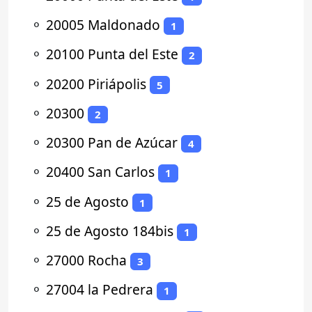
⚬
20005 Maldonado
1
⚬
20100 Punta del Este
2
⚬
20200 Piriápolis
5
⚬
20300
2
⚬
20300 Pan de Azúcar
4
⚬
20400 San Carlos
1
⚬
25 de Agosto
1
⚬
25 de Agosto 184bis
1
⚬
27000 Rocha
3
⚬
27004 la Pedrera
1