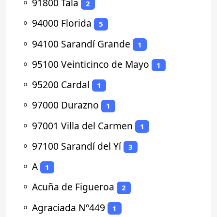
⚬
91800 Tala
2
⚬
94000 Florida
5
⚬
94100 Sarandí Grande
1
⚬
95100 Veinticinco de Mayo
1
⚬
95200 Cardal
1
⚬
97000 Durazno
1
⚬
97001 Villa del Carmen
1
⚬
97100 Sarandí del Yí
3
⚬
A
1
⚬
Acuña de Figueroa
2
⚬
Agraciada Nº449
1