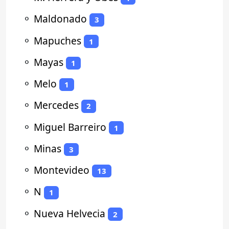
⚬
Maldonado
3
⚬
Mapuches
1
⚬
Mayas
1
⚬
Melo
1
⚬
Mercedes
2
⚬
Miguel Barreiro
1
⚬
Minas
3
⚬
Montevideo
13
⚬
N
1
⚬
Nueva Helvecia
2