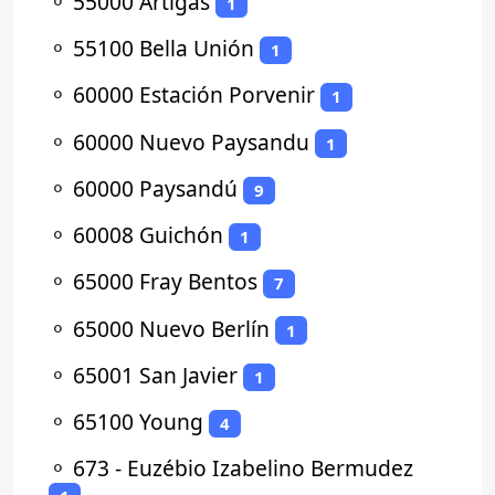
⚬
55000 Artigas
1
⚬
55100 Bella Unión
1
⚬
60000 Estación Porvenir
1
⚬
60000 Nuevo Paysandu
1
⚬
60000 Paysandú
9
⚬
60008 Guichón
1
⚬
65000 Fray Bentos
7
⚬
65000 Nuevo Berlín
1
⚬
65001 San Javier
1
⚬
65100 Young
4
⚬
673 - Euzébio Izabelino Bermudez