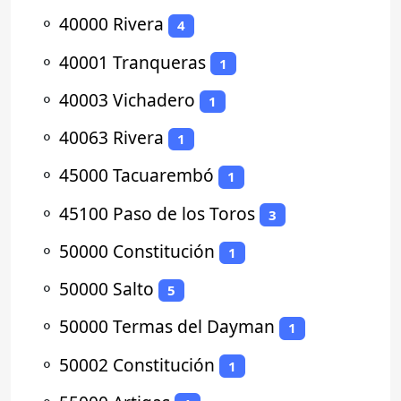
⚬
40000 Rivera
4
⚬
40001 Tranqueras
1
⚬
40003 Vichadero
1
⚬
40063 Rivera
1
⚬
45000 Tacuarembó
1
⚬
45100 Paso de los Toros
3
⚬
50000 Constitución
1
⚬
50000 Salto
5
⚬
50000 Termas del Dayman
1
⚬
50002 Constitución
1