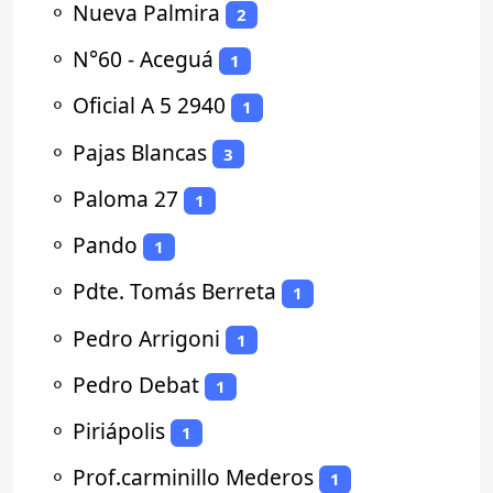
⚬
Nueva Palmira
2
⚬
N°60 - Aceguá
1
⚬
Oficial A 5 2940
1
⚬
Pajas Blancas
3
⚬
Paloma 27
1
⚬
Pando
1
⚬
Pdte. Tomás Berreta
1
⚬
Pedro Arrigoni
1
⚬
Pedro Debat
1
⚬
Piriápolis
1
⚬
Prof.carminillo Mederos
1