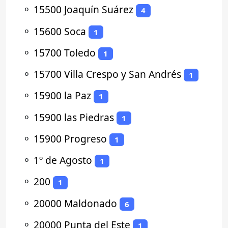
⚬
15500 Joaquín Suárez
4
⚬
15600 Soca
1
⚬
15700 Toledo
1
⚬
15700 Villa Crespo y San Andrés
1
⚬
15900 la Paz
1
⚬
15900 las Piedras
1
⚬
15900 Progreso
1
⚬
1º de Agosto
1
⚬
200
1
⚬
20000 Maldonado
6
⚬
20000 Punta del Este
1