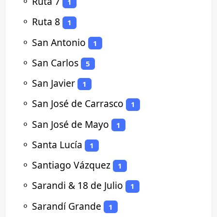
⚬
Ruta 7
1
⚬
Ruta 8
1
⚬
San Antonio
1
⚬
San Carlos
5
⚬
San Javier
1
⚬
San José de Carrasco
1
⚬
San José de Mayo
1
⚬
Santa Lucía
1
⚬
Santiago Vázquez
1
⚬
Sarandi & 18 de Julio
1
⚬
Sarandí Grande
1