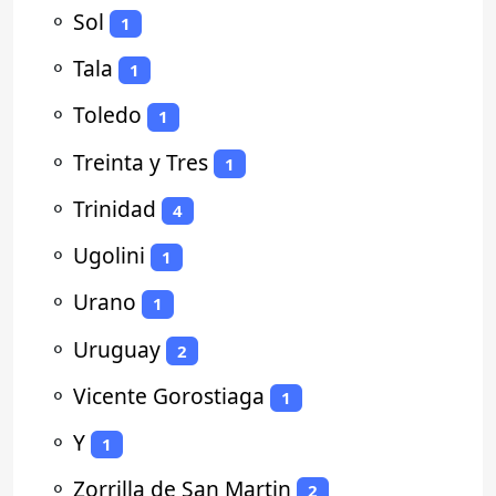
⚬
Sol
1
⚬
Tala
1
⚬
Toledo
1
⚬
Treinta y Tres
1
⚬
Trinidad
4
⚬
Ugolini
1
⚬
Urano
1
⚬
Uruguay
2
⚬
Vicente Gorostiaga
1
⚬
Y
1
⚬
Zorrilla de San Martin
2