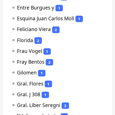
⚬
Entre Burgues y
1
⚬
Esquina Juan Carlos Moll
1
⚬
Feliciano Viera
2
⚬
Florida
2
⚬
Frau Vogel
1
⚬
Fray Bentos
2
⚬
Gilomen
1
⚬
Gral. Flores
1
⚬
Gral. J 308
1
⚬
Gral. Líber Seregni
2