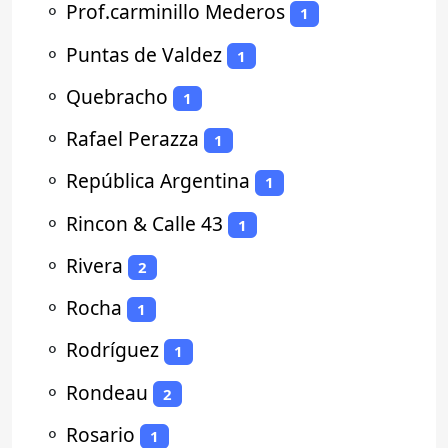
⚬
Prof.carminillo Mederos
1
⚬
Puntas de Valdez
1
⚬
Quebracho
1
⚬
Rafael Perazza
1
⚬
República Argentina
1
⚬
Rincon & Calle 43
1
⚬
Rivera
2
⚬
Rocha
1
⚬
Rodríguez
1
⚬
Rondeau
2
⚬
Rosario
1