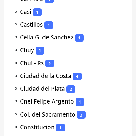
⚬
Casi
1
⚬
Castillos
1
⚬
Celia G. de Sanchez
1
⚬
Chuy
1
⚬
Chuí - Rs
2
⚬
Ciudad de la Costa
4
⚬
Ciudad del Plata
2
⚬
Cnel Felipe Argento
1
⚬
Col. del Sacramento
3
⚬
Constitución
1