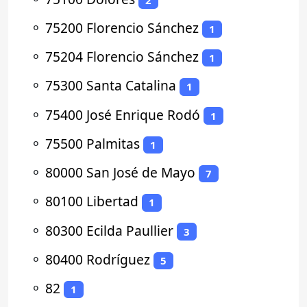
⚬
75200 Florencio Sánchez
1
⚬
75204 Florencio Sánchez
1
⚬
75300 Santa Catalina
1
⚬
75400 José Enrique Rodó
1
⚬
75500 Palmitas
1
⚬
80000 San José de Mayo
7
⚬
80100 Libertad
1
⚬
80300 Ecilda Paullier
3
⚬
80400 Rodríguez
5
⚬
82
1