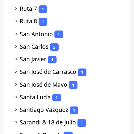
⚬
Ruta 7
1
⚬
Ruta 8
1
⚬
San Antonio
1
⚬
San Carlos
5
⚬
San Javier
1
⚬
San José de Carrasco
1
⚬
San José de Mayo
1
⚬
Santa Lucía
1
⚬
Santiago Vázquez
1
⚬
Sarandi & 18 de Julio
1