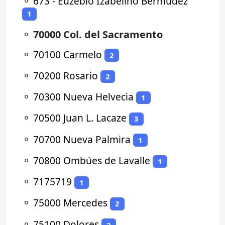
⚬
673 - Euzébio Izabelino Bermudez
1
⚬
70000 Col. del Sacramento
⚬
70100 Carmelo
2
⚬
70200 Rosario
2
⚬
70300 Nueva Helvecia
1
⚬
70500 Juan L. Lacaze
3
⚬
70700 Nueva Palmira
1
⚬
70800 Ombúes de Lavalle
1
⚬
7175719
1
⚬
75000 Mercedes
2
⚬
75100 Dolores
2