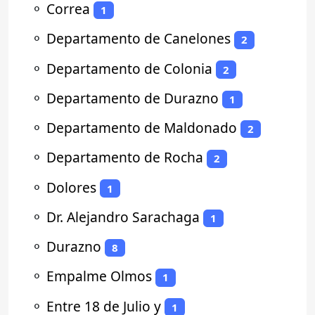
⚬
Correa
1
⚬
Departamento de Canelones
2
⚬
Departamento de Colonia
2
⚬
Departamento de Durazno
1
⚬
Departamento de Maldonado
2
⚬
Departamento de Rocha
2
⚬
Dolores
1
⚬
Dr. Alejandro Sarachaga
1
⚬
Durazno
8
⚬
Empalme Olmos
1
⚬
Entre 18 de Julio y
1