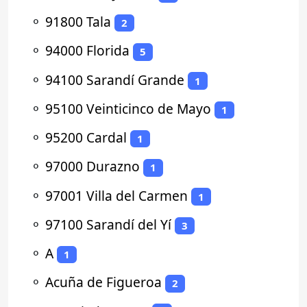
⚬
91800 Tala
2
⚬
94000 Florida
5
⚬
94100 Sarandí Grande
1
⚬
95100 Veinticinco de Mayo
1
⚬
95200 Cardal
1
⚬
97000 Durazno
1
⚬
97001 Villa del Carmen
1
⚬
97100 Sarandí del Yí
3
⚬
A
1
⚬
Acuña de Figueroa
2