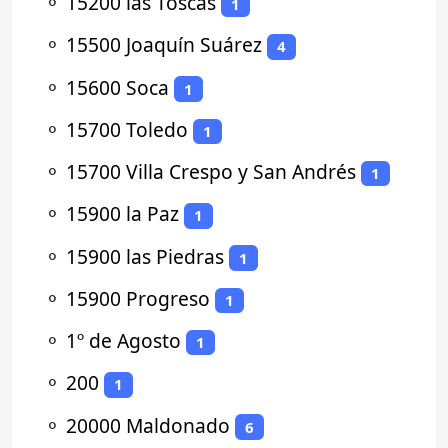
⚬
15200 las Toscas
1
⚬
15500 Joaquín Suárez
4
⚬
15600 Soca
1
⚬
15700 Toledo
1
⚬
15700 Villa Crespo y San Andrés
1
⚬
15900 la Paz
1
⚬
15900 las Piedras
1
⚬
15900 Progreso
1
⚬
1º de Agosto
1
⚬
200
1
⚬
20000 Maldonado
6