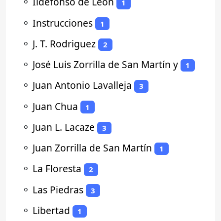
⚬
Ildefonso de León
1
⚬
Instrucciones
1
⚬
J. T. Rodriguez
2
⚬
José Luis Zorrilla de San Martín y
1
⚬
Juan Antonio Lavalleja
3
⚬
Juan Chua
1
⚬
Juan L. Lacaze
3
⚬
Juan Zorrilla de San Martín
1
⚬
La Floresta
2
⚬
Las Piedras
3
⚬
Libertad
1