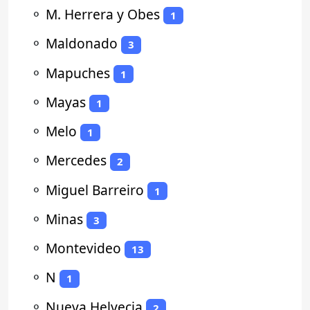
⚬
M. Herrera y Obes
1
⚬
Maldonado
3
⚬
Mapuches
1
⚬
Mayas
1
⚬
Melo
1
⚬
Mercedes
2
⚬
Miguel Barreiro
1
⚬
Minas
3
⚬
Montevideo
13
⚬
N
1
⚬
Nueva Helvecia
2