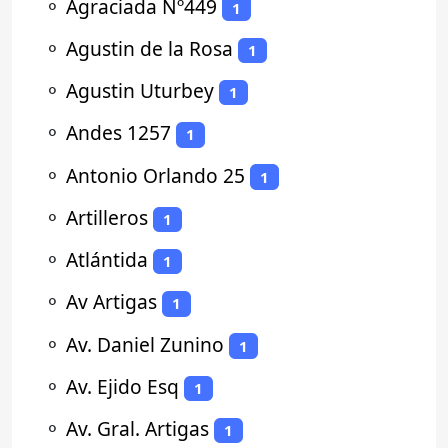
⚬
Agraciada Nº449
1
⚬
Agustin de la Rosa
1
⚬
Agustin Uturbey
1
⚬
Andes 1257
1
⚬
Antonio Orlando 25
1
⚬
Artilleros
1
⚬
Atlántida
1
⚬
Av Artigas
1
⚬
Av. Daniel Zunino
1
⚬
Av. Ejido Esq
1
⚬
Av. Gral. Artigas
1