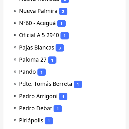
⚬
Nueva Palmira
2
⚬
N°60 - Aceguá
1
⚬
Oficial A 5 2940
1
⚬
Pajas Blancas
3
⚬
Paloma 27
1
⚬
Pando
1
⚬
Pdte. Tomás Berreta
1
⚬
Pedro Arrigoni
1
⚬
Pedro Debat
1
⚬
Piriápolis
1