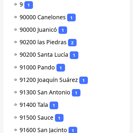
⚬
9
1
⚬
90000 Canelones
1
⚬
90000 Juanicó
1
⚬
90200 las Piedras
2
⚬
90200 Santa Lucía
1
⚬
91000 Pando
1
⚬
91200 Joaquín Suárez
1
⚬
91300 San Antonio
1
⚬
91400 Tala
1
⚬
91500 Sauce
1
⚬
91600 San Jacinto
1