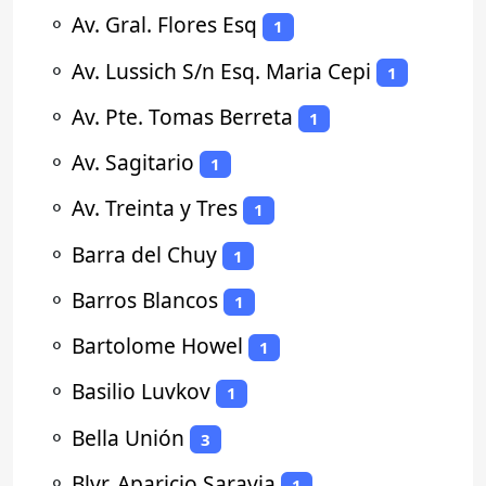
⚬
Av. Gral. Flores Esq
1
⚬
Av. Lussich S/n Esq. Maria Cepi
1
⚬
Av. Pte. Tomas Berreta
1
⚬
Av. Sagitario
1
⚬
Av. Treinta y Tres
1
⚬
Barra del Chuy
1
⚬
Barros Blancos
1
⚬
Bartolome Howel
1
⚬
Basilio Luvkov
1
⚬
Bella Unión
3
⚬
Blvr. Aparicio Saravia
1