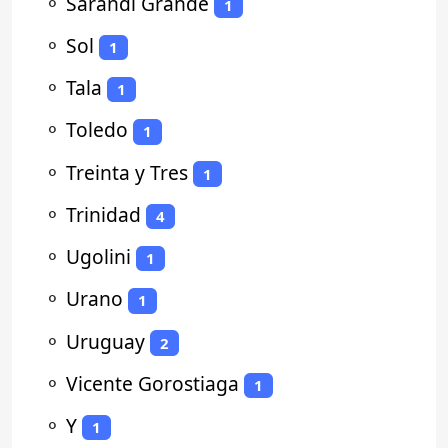
⚬
Sarandí Grande
1
⚬
Sol
1
⚬
Tala
1
⚬
Toledo
1
⚬
Treinta y Tres
1
⚬
Trinidad
4
⚬
Ugolini
1
⚬
Urano
1
⚬
Uruguay
2
⚬
Vicente Gorostiaga
1
⚬
Y
1