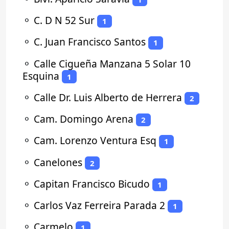
⚬
C. D N 52 Sur
1
⚬
C. Juan Francisco Santos
1
⚬
Calle Cigueña Manzana 5 Solar 10
Esquina
1
⚬
Calle Dr. Luis Alberto de Herrera
2
⚬
Cam. Domingo Arena
2
⚬
Cam. Lorenzo Ventura Esq
1
⚬
Canelones
2
⚬
Capitan Francisco Bicudo
1
⚬
Carlos Vaz Ferreira Parada 2
1
⚬
Carmelo
1