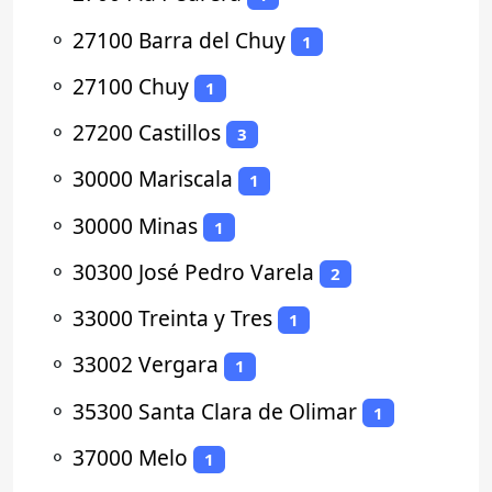
⚬
27100 Barra del Chuy
1
⚬
27100 Chuy
1
⚬
27200 Castillos
3
⚬
30000 Mariscala
1
⚬
30000 Minas
1
⚬
30300 José Pedro Varela
2
⚬
33000 Treinta y Tres
1
⚬
33002 Vergara
1
⚬
35300 Santa Clara de Olimar
1
⚬
37000 Melo
1