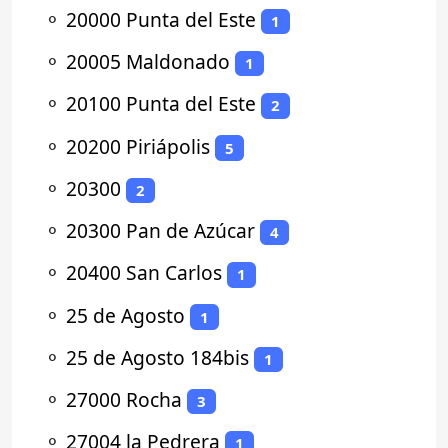
⚬
20000 Punta del Este
1
⚬
20005 Maldonado
1
⚬
20100 Punta del Este
2
⚬
20200 Piriápolis
5
⚬
20300
2
⚬
20300 Pan de Azúcar
4
⚬
20400 San Carlos
1
⚬
25 de Agosto
1
⚬
25 de Agosto 184bis
1
⚬
27000 Rocha
3
⚬
27004 la Pedrera
1