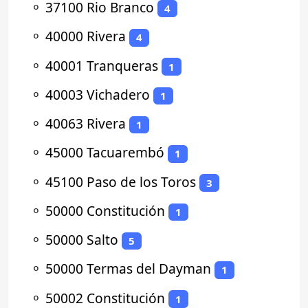
⚬
37100 Rio Branco
4
⚬
40000 Rivera
4
⚬
40001 Tranqueras
1
⚬
40003 Vichadero
1
⚬
40063 Rivera
1
⚬
45000 Tacuarembó
1
⚬
45100 Paso de los Toros
3
⚬
50000 Constitución
1
⚬
50000 Salto
5
⚬
50000 Termas del Dayman
1
⚬
50002 Constitución
1