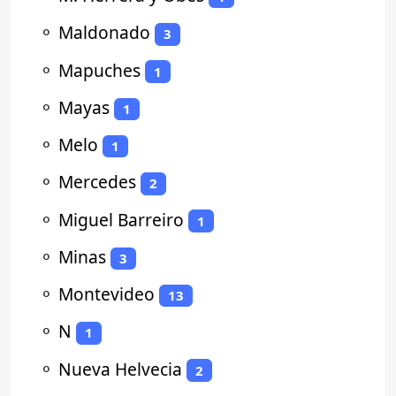
⚬
Maldonado
3
⚬
Mapuches
1
⚬
Mayas
1
⚬
Melo
1
⚬
Mercedes
2
⚬
Miguel Barreiro
1
⚬
Minas
3
⚬
Montevideo
13
⚬
N
1
⚬
Nueva Helvecia
2