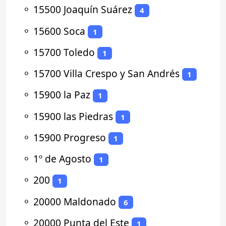
⚬
15500 Joaquín Suárez
4
⚬
15600 Soca
1
⚬
15700 Toledo
1
⚬
15700 Villa Crespo y San Andrés
1
⚬
15900 la Paz
1
⚬
15900 las Piedras
1
⚬
15900 Progreso
1
⚬
1º de Agosto
1
⚬
200
1
⚬
20000 Maldonado
6
⚬
20000 Punta del Este
1