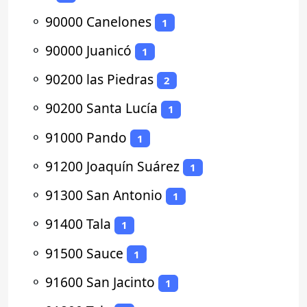
⚬
90000 Canelones
1
⚬
90000 Juanicó
1
⚬
90200 las Piedras
2
⚬
90200 Santa Lucía
1
⚬
91000 Pando
1
⚬
91200 Joaquín Suárez
1
⚬
91300 San Antonio
1
⚬
91400 Tala
1
⚬
91500 Sauce
1
⚬
91600 San Jacinto
1