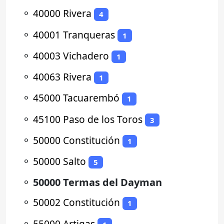
⚬
40000 Rivera
4
⚬
40001 Tranqueras
1
⚬
40003 Vichadero
1
⚬
40063 Rivera
1
⚬
45000 Tacuarembó
1
⚬
45100 Paso de los Toros
3
⚬
50000 Constitución
1
⚬
50000 Salto
5
⚬
50000 Termas del Dayman
⚬
50002 Constitución
1
⚬
55000 Artigas