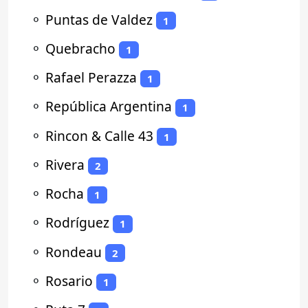
⚬
Puntas de Valdez
1
⚬
Quebracho
1
⚬
Rafael Perazza
1
⚬
República Argentina
1
⚬
Rincon & Calle 43
1
⚬
Rivera
2
⚬
Rocha
1
⚬
Rodríguez
1
⚬
Rondeau
2
⚬
Rosario
1