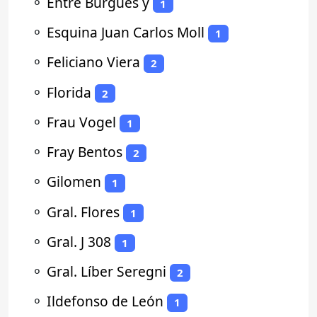
⚬
Entre Burgues y
1
⚬
Esquina Juan Carlos Moll
1
⚬
Feliciano Viera
2
⚬
Florida
2
⚬
Frau Vogel
1
⚬
Fray Bentos
2
⚬
Gilomen
1
⚬
Gral. Flores
1
⚬
Gral. J 308
1
⚬
Gral. Líber Seregni
2
⚬
Ildefonso de León
1