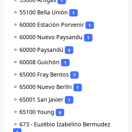
1
⚬
55100 Bella Unión
1
⚬
60000 Estación Porvenir
1
⚬
60000 Nuevo Paysandu
1
⚬
60000 Paysandú
9
⚬
60008 Guichón
1
⚬
65000 Fray Bentos
7
⚬
65000 Nuevo Berlín
1
⚬
65001 San Javier
1
⚬
65100 Young
4
⚬
673 - Euzébio Izabelino Bermudez
1