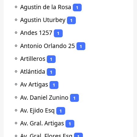
⚬
Agustin de la Rosa
1
⚬
Agustin Uturbey
1
⚬
Andes 1257
1
⚬
Antonio Orlando 25
1
⚬
Artilleros
1
⚬
Atlántida
1
⚬
Av Artigas
1
⚬
Av. Daniel Zunino
1
⚬
Av. Ejido Esq
1
⚬
Av. Gral. Artigas
1
⚬
Av. Gral. Flores Esq
1