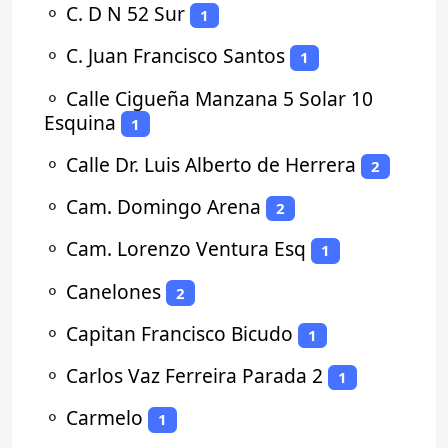
⚬
C. D N 52 Sur
1
⚬
C. Juan Francisco Santos
1
⚬
Calle Cigueña Manzana 5 Solar 10
Esquina
1
⚬
Calle Dr. Luis Alberto de Herrera
2
⚬
Cam. Domingo Arena
2
⚬
Cam. Lorenzo Ventura Esq
1
⚬
Canelones
2
⚬
Capitan Francisco Bicudo
1
⚬
Carlos Vaz Ferreira Parada 2
1
⚬
Carmelo
1