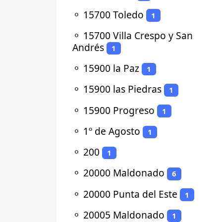
⚬
15700 Toledo
1
⚬
15700 Villa Crespo y San
Andrés
1
⚬
15900 la Paz
1
⚬
15900 las Piedras
1
⚬
15900 Progreso
1
⚬
1º de Agosto
1
⚬
200
1
⚬
20000 Maldonado
6
⚬
20000 Punta del Este
1
⚬
20005 Maldonado
1