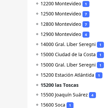
⚬
12200 Montevideo
1
⚬
12500 Montevideo
7
⚬
12800 Montevideo
7
⚬
12900 Montevideo
4
⚬
14000 Gral. Líber Seregni
1
⚬
15000 Ciudad de la Costa
1
⚬
15000 Gral. Líber Seregni
1
⚬
15200 Estación Atlántida
1
⚬
15200 las Toscas
⚬
15500 Joaquín Suárez
4
⚬
15600 Soca
1