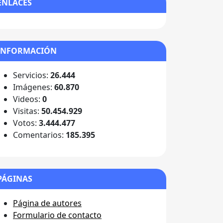
ENLACES
INFORMACIÓN
Servicios:
26.444
Imágenes:
60.870
Videos:
0
Visitas:
50.454.929
Votos:
3.444.477
Comentarios:
185.395
PÁGINAS
Página de autores
Formulario de contacto