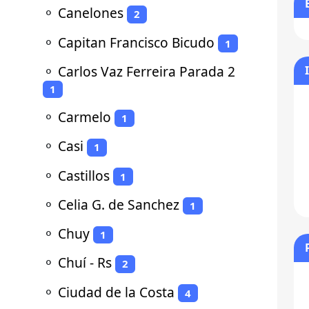
⚬
Canelones
2
⚬
Capitan Francisco Bicudo
1
⚬
Carlos Vaz Ferreira Parada 2
1
⚬
Carmelo
1
⚬
Casi
1
⚬
Castillos
1
⚬
Celia G. de Sanchez
1
⚬
Chuy
1
⚬
Chuí - Rs
2
⚬
Ciudad de la Costa
4