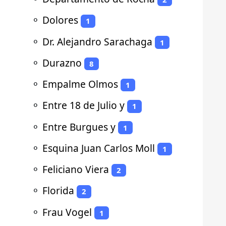
⚬
Dolores
1
⚬
Dr. Alejandro Sarachaga
1
⚬
Durazno
8
⚬
Empalme Olmos
1
⚬
Entre 18 de Julio y
1
⚬
Entre Burgues y
1
⚬
Esquina Juan Carlos Moll
1
⚬
Feliciano Viera
2
⚬
Florida
2
⚬
Frau Vogel
1