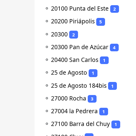
⚬
20100 Punta del Este
2
⚬
20200 Piriápolis
5
⚬
20300
2
⚬
20300 Pan de Azúcar
4
⚬
20400 San Carlos
1
⚬
25 de Agosto
1
⚬
25 de Agosto 184bis
1
⚬
27000 Rocha
3
⚬
27004 la Pedrera
1
⚬
27100 Barra del Chuy
1