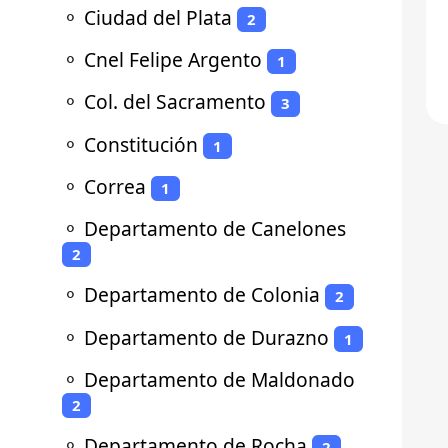
⚬
Ciudad del Plata
2
⚬
Cnel Felipe Argento
1
⚬
Col. del Sacramento
3
⚬
Constitución
1
⚬
Correa
1
⚬
Departamento de Canelones
2
⚬
Departamento de Colonia
2
⚬
Departamento de Durazno
1
⚬
Departamento de Maldonado
2
⚬
Departamento de Rocha
2