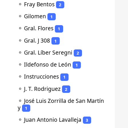
⚬
Fray Bentos
2
⚬
Gilomen
1
⚬
Gral. Flores
1
⚬
Gral. J 308
1
⚬
Gral. Líber Seregni
2
⚬
Ildefonso de León
1
⚬
Instrucciones
1
⚬
J. T. Rodriguez
2
⚬
José Luis Zorrilla de San Martín
y
1
⚬
Juan Antonio Lavalleja
3