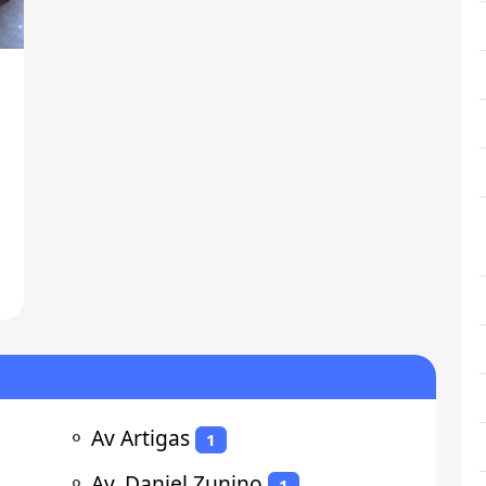
a
⚬
Av Artigas
1
⚬
Av. Daniel Zunino
1