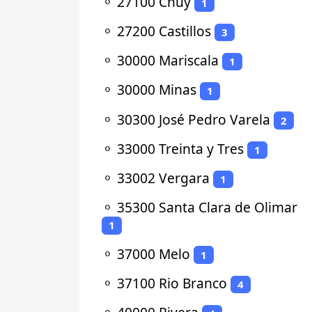
⚬
27100 Chuy
1
⚬
27200 Castillos
3
⚬
30000 Mariscala
1
⚬
30000 Minas
1
⚬
30300 José Pedro Varela
2
⚬
33000 Treinta y Tres
1
⚬
33002 Vergara
1
⚬
35300 Santa Clara de Olimar
1
⚬
37000 Melo
1
⚬
37100 Rio Branco
4