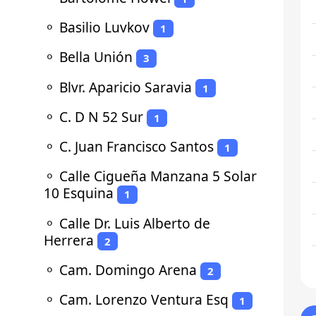
⚬
Basilio Luvkov
1
⚬
Bella Unión
3
⚬
Blvr. Aparicio Saravia
1
⚬
C. D N 52 Sur
1
⚬
C. Juan Francisco Santos
1
⚬
Calle Cigueña Manzana 5 Solar
10 Esquina
1
⚬
Calle Dr. Luis Alberto de
Herrera
2
⚬
Cam. Domingo Arena
2
⚬
Cam. Lorenzo Ventura Esq
1