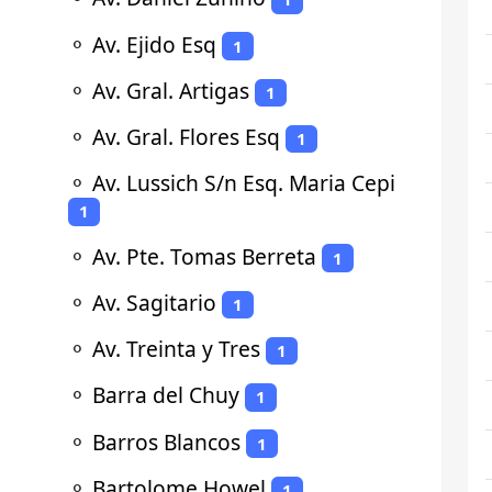
⚬
Av. Ejido Esq
1
⚬
Av. Gral. Artigas
1
⚬
Av. Gral. Flores Esq
1
⚬
Av. Lussich S/n Esq. Maria Cepi
1
⚬
Av. Pte. Tomas Berreta
1
⚬
Av. Sagitario
1
⚬
Av. Treinta y Tres
1
⚬
Barra del Chuy
1
⚬
Barros Blancos
1
⚬
Bartolome Howel
1