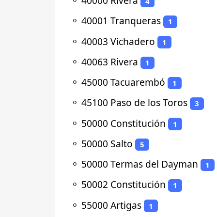
⚬
40000 Rivera
4
⚬
40001 Tranqueras
1
⚬
40003 Vichadero
1
⚬
40063 Rivera
1
⚬
45000 Tacuarembó
1
⚬
45100 Paso de los Toros
3
⚬
50000 Constitución
1
⚬
50000 Salto
5
⚬
50000 Termas del Dayman
1
⚬
50002 Constitución
1
⚬
55000 Artigas
1