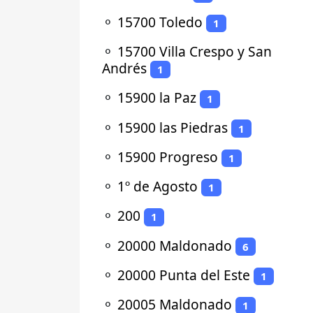
⚬
15700 Toledo
1
⚬
15700 Villa Crespo y San
Andrés
1
⚬
15900 la Paz
1
⚬
15900 las Piedras
1
⚬
15900 Progreso
1
⚬
1º de Agosto
1
⚬
200
1
⚬
20000 Maldonado
6
⚬
20000 Punta del Este
1
⚬
20005 Maldonado
1