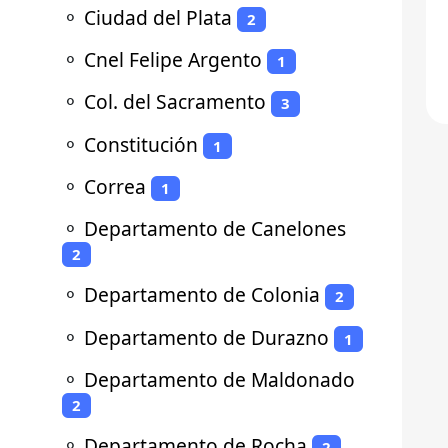
⚬
Ciudad del Plata
2
⚬
Cnel Felipe Argento
1
⚬
Col. del Sacramento
3
⚬
Constitución
1
⚬
Correa
1
⚬
Departamento de Canelones
2
⚬
Departamento de Colonia
2
⚬
Departamento de Durazno
1
⚬
Departamento de Maldonado
2
⚬
Departamento de Rocha
2