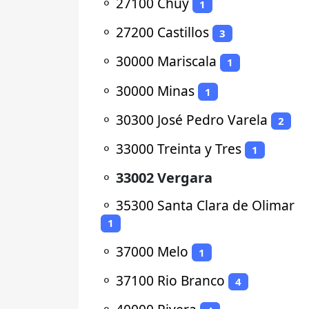
⚬
27100 Chuy
1
⚬
27200 Castillos
3
⚬
30000 Mariscala
1
⚬
30000 Minas
1
⚬
30300 José Pedro Varela
2
⚬
33000 Treinta y Tres
1
⚬
33002 Vergara
⚬
35300 Santa Clara de Olimar
1
⚬
37000 Melo
1
⚬
37100 Rio Branco
4