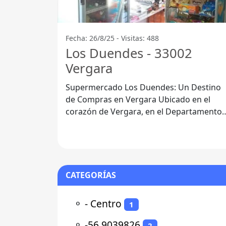
Fecha: 26/8/25 - Visitas: 488
Los Duendes - 33002
Vergara
Supermercado Los Duendes: Un Destino
de Compras en Vergara Ubicado en el
corazón de Vergara, en el Departamento
de Treinta y Tres, el Supermercado Los
Duendes
CATEGORÍAS
⚬
- Centro
1
⚬
-56.9039826
2