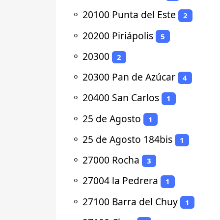
⚬
20100 Punta del Este
2
⚬
20200 Piriápolis
5
⚬
20300
2
⚬
20300 Pan de Azúcar
4
⚬
20400 San Carlos
1
⚬
25 de Agosto
1
⚬
25 de Agosto 184bis
1
⚬
27000 Rocha
3
⚬
27004 la Pedrera
1
⚬
27100 Barra del Chuy
1