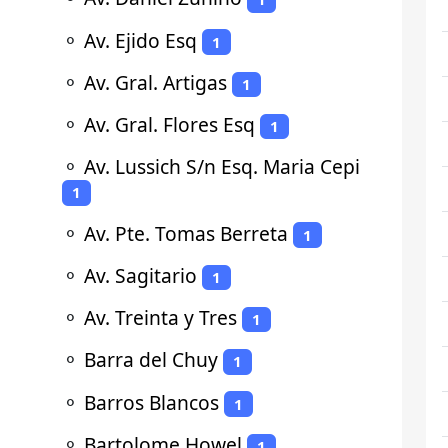
⚬
Av. Ejido Esq
1
⚬
Av. Gral. Artigas
1
⚬
Av. Gral. Flores Esq
1
⚬
Av. Lussich S/n Esq. Maria Cepi
1
⚬
Av. Pte. Tomas Berreta
1
⚬
Av. Sagitario
1
⚬
Av. Treinta y Tres
1
⚬
Barra del Chuy
1
⚬
Barros Blancos
1
⚬
Bartolome Howel
1