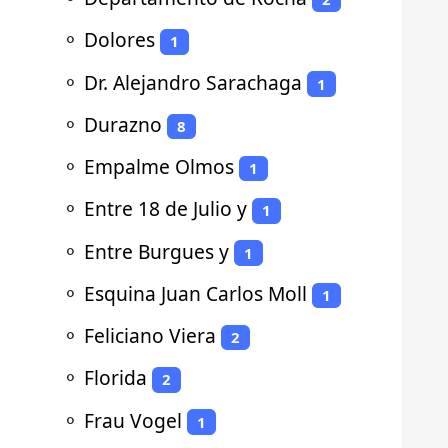
⚬
Dolores
1
⚬
Dr. Alejandro Sarachaga
1
⚬
Durazno
8
⚬
Empalme Olmos
1
⚬
Entre 18 de Julio y
1
⚬
Entre Burgues y
1
⚬
Esquina Juan Carlos Moll
1
⚬
Feliciano Viera
2
⚬
Florida
2
⚬
Frau Vogel
1