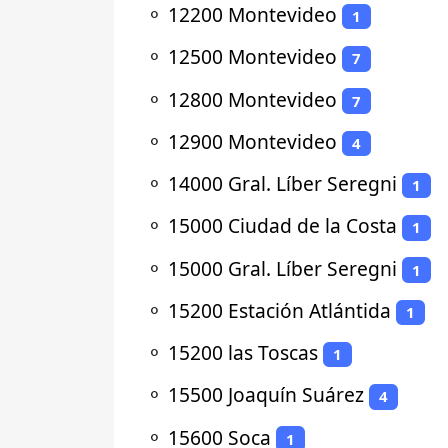
⚬
12200 Montevideo
1
⚬
12500 Montevideo
7
⚬
12800 Montevideo
7
⚬
12900 Montevideo
4
⚬
14000 Gral. Líber Seregni
1
⚬
15000 Ciudad de la Costa
1
⚬
15000 Gral. Líber Seregni
1
⚬
15200 Estación Atlántida
1
⚬
15200 las Toscas
1
⚬
15500 Joaquín Suárez
4
⚬
15600 Soca
1