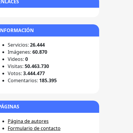
ENLACES
INFORMACIÓN
Servicios:
26.444
Imágenes:
60.870
Videos:
0
Visitas:
50.463.730
Votos:
3.444.477
Comentarios:
185.395
PÁGINAS
Página de autores
Formulario de contacto