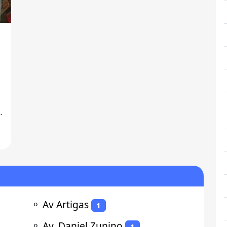
⚬
Av Artigas
1
⚬
Av. Daniel Zunino
1