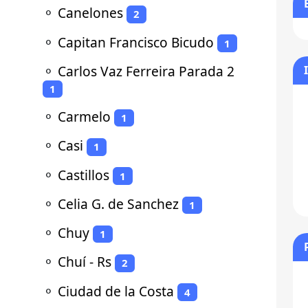
⚬
Canelones
2
⚬
Capitan Francisco Bicudo
1
⚬
Carlos Vaz Ferreira Parada 2
1
⚬
Carmelo
1
⚬
Casi
1
⚬
Castillos
1
⚬
Celia G. de Sanchez
1
⚬
Chuy
1
⚬
Chuí - Rs
2
⚬
Ciudad de la Costa
4