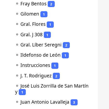
⚬
Fray Bentos
2
⚬
Gilomen
1
⚬
Gral. Flores
1
⚬
Gral. J 308
1
⚬
Gral. Líber Seregni
2
⚬
Ildefonso de León
1
⚬
Instrucciones
1
⚬
J. T. Rodriguez
2
⚬
José Luis Zorrilla de San Martín
y
1
⚬
Juan Antonio Lavalleja
3