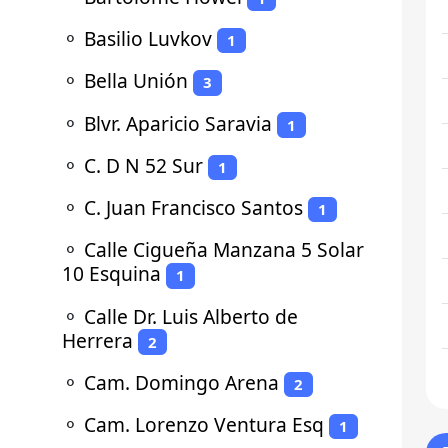
⚬
Basilio Luvkov
1
⚬
Bella Unión
3
⚬
Blvr. Aparicio Saravia
1
⚬
C. D N 52 Sur
1
⚬
C. Juan Francisco Santos
1
⚬
Calle Cigueña Manzana 5 Solar
10 Esquina
1
⚬
Calle Dr. Luis Alberto de
Herrera
2
⚬
Cam. Domingo Arena
2
⚬
Cam. Lorenzo Ventura Esq
1