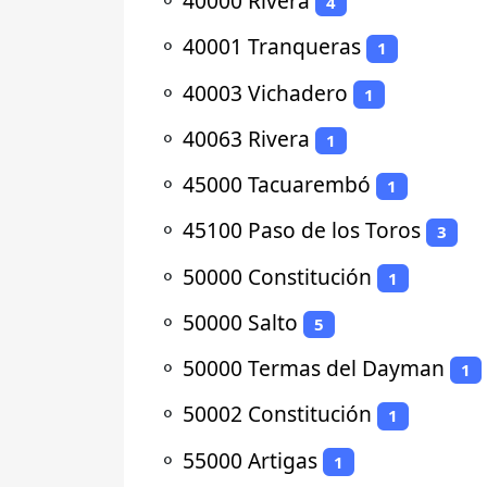
⚬
40000 Rivera
4
⚬
40001 Tranqueras
1
⚬
40003 Vichadero
1
⚬
40063 Rivera
1
⚬
45000 Tacuarembó
1
⚬
45100 Paso de los Toros
3
⚬
50000 Constitución
1
⚬
50000 Salto
5
⚬
50000 Termas del Dayman
1
⚬
50002 Constitución
1
⚬
55000 Artigas
1